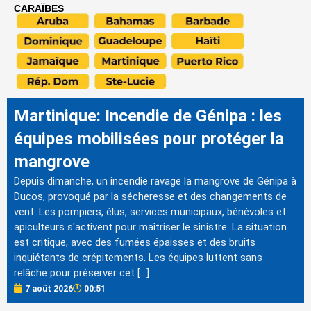
CARAÏBES
Martinique: Incendie de Génipa : les
équipes mobilisées pour protéger la
mangrove
Depuis dimanche, un incendie ravage la mangrove de Génipa à
Ducos, provoqué par la sécheresse et des changements de
vent. Les pompiers, élus, services municipaux, bénévoles et
apiculteurs s'activent pour maîtriser le sinistre. La situation
est critique, avec des fumées épaisses et des bruits
inquiétants de crépitements. Les équipes luttent sans
relâche pour préserver cet […]
7 août 2026
00:51