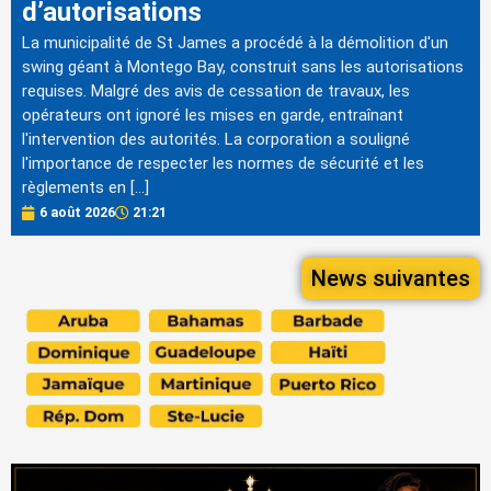
d’autorisations
La municipalité de St James a procédé à la démolition d'un
swing géant à Montego Bay, construit sans les autorisations
requises. Malgré des avis de cessation de travaux, les
opérateurs ont ignoré les mises en garde, entraînant
l'intervention des autorités. La corporation a souligné
l'importance de respecter les normes de sécurité et les
règlements en […]
6 août 2026
21:21
News suivantes