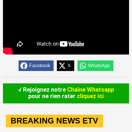
Facebook
X
WhatsApp
√ Rejoignez notre
Chaîne Whatsapp
pour ne rien rater
cliquez ici
BREAKING NEWS ETV