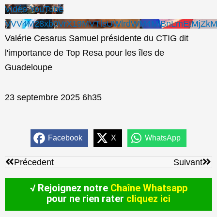
Vidéo YouTube
VVV4M28xb0VrX19MVTlsUWlrdWM4MlBnLmEtMjZkM
Valérie Cesarus Samuel présidente du CTIG dit
l'importance de Top Resa pour les îles de
Guadeloupe
23 septembre 2025 6h35
Facebook
X
WhatsApp
Précédent
Sui
Précedent
Suivant
√ Rejoignez notre
Chaîne Whatsapp
pour ne rien rater
cliquez ici