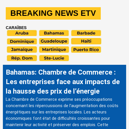
BREAKING NEWS ETV
CARAÏBES
Bahamas: Chambre de Commerce :
Les entreprises face aux impacts de
la hausse des prix de l’énergie
La Chambre de Commerce exprime ses préoccupations
concernant les répercussions de l'augmentation des coûts
énergétiques sur les entreprises locales. Les acteurs
économiques font état de difficultés croissantes pour
maintenir leur activité et préserver des emplois. Cette