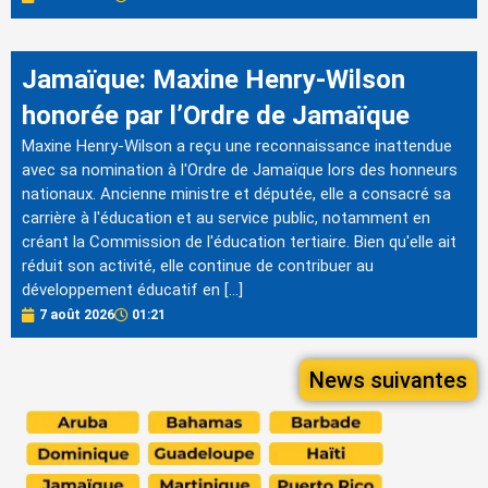
Jamaïque: Maxine Henry-Wilson
honorée par l’Ordre de Jamaïque
Maxine Henry-Wilson a reçu une reconnaissance inattendue
avec sa nomination à l'Ordre de Jamaïque lors des honneurs
nationaux. Ancienne ministre et députée, elle a consacré sa
carrière à l'éducation et au service public, notamment en
créant la Commission de l'éducation tertiaire. Bien qu'elle ait
réduit son activité, elle continue de contribuer au
développement éducatif en […]
7 août 2026
01:21
News suivantes