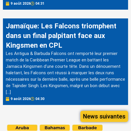
9 août 2026
04:31
Jamaïque: Les Falcons triomphent
dans un final palpitant face aux
Kingsmen en CPL
Les Antigua & Barbuda Falcons ont remporté leur premier
match de la Caribbean Premier League en battant les
Jamaica Kingsmen d'une courte tête. Dans un dénouement
haletant, les Falcons ont réussi à marquer les deux runs
nécessaires sur la dernière balle, après une belle performance
de Tajinder Singh. Les Kingsmen, malgré un bon début avec
[…]
9 août 2026
04:30
News suivantes