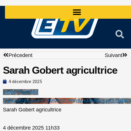
Aller
au
contenu
Précédent
Sui
Précedent
Suivant
Sarah Gobert agricultrice
4 décembre 2025
Vidéo YouTube
VVV4M28xb0VrX19MVTlsUWlrdWM4MlBnLjhGc3RkO
Sarah Gobert agricultrice
4 décembre 2025 11h33