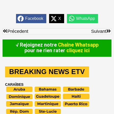
Facebook
X
WhatsApp
Précédent
Sui
Précedent
Suivant
√ Rejoignez notre
Chaîne Whatsapp
pour ne rien rater
cliquez ici
BREAKING NEWS ETV
CARAÏBES