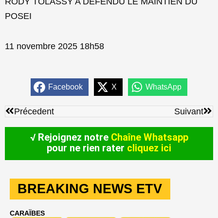
RODY TOLASSY A DÉFENDU LE MAINTIEN DU
POSEI
11 novembre 2025 18h58
Facebook
X
WhatsApp
Précédent
Sui
Précedent
Suivant
√ Rejoignez notre
Chaîne Whatsapp
pour ne rien rater
cliquez ici
BREAKING NEWS ETV
CARAÏBES