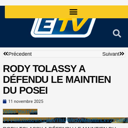
Aller
au
contenu
Précédent
Sui
Précedent
Suivant
RODY TOLASSY A
DÉFENDU LE MAINTIEN
DU POSEI
11 novembre 2025
Vidéo YouTube
VVV4M28xb0VrX19MVTlsUWlrdWM4MlBnLkV2YlNfRE