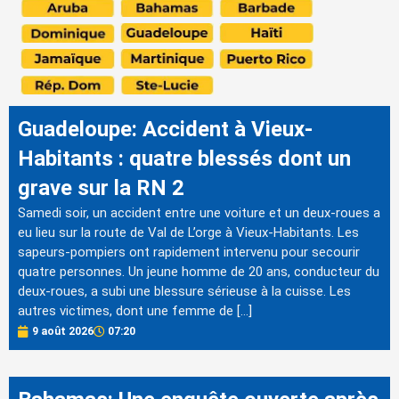
Guadeloupe: Accident à Vieux-
Habitants : quatre blessés dont un
grave sur la RN 2
Samedi soir, un accident entre une voiture et un deux-roues a
eu lieu sur la route de Val de L’orge à Vieux-Habitants. Les
sapeurs-pompiers ont rapidement intervenu pour secourir
quatre personnes. Un jeune homme de 20 ans, conducteur du
deux-roues, a subi une blessure sérieuse à la cuisse. Les
autres victimes, dont une femme de […]
9 août 2026
07:20