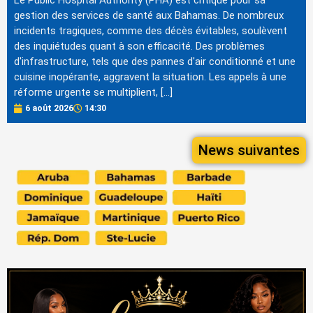
Le Public Hospital Authority (PHA) est critiqué pour sa
gestion des services de santé aux Bahamas. De nombreux
incidents tragiques, comme des décès évitables, soulèvent
des inquiétudes quant à son efficacité. Des problèmes
d'infrastructure, tels que des pannes d'air conditionné et une
cuisine inopérante, aggravent la situation. Les appels à une
réforme urgente se multiplient, […]
6 août 2026
14:30
News suivantes