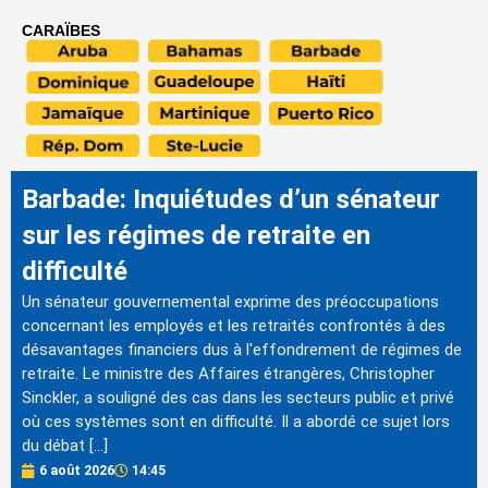
CARAÏBES
Barbade: Inquiétudes d’un sénateur
sur les régimes de retraite en
difficulté
Un sénateur gouvernemental exprime des préoccupations
concernant les employés et les retraités confrontés à des
désavantages financiers dus à l'effondrement de régimes de
retraite. Le ministre des Affaires étrangères, Christopher
Sinckler, a souligné des cas dans les secteurs public et privé
où ces systèmes sont en difficulté. Il a abordé ce sujet lors
du débat […]
6 août 2026
14:45