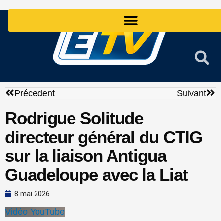
Aller
au
contenu
Précédent
Sui
Précedent
Suivant
Rodrigue Solitude
directeur général du CTIG
sur la liaison Antigua
Guadeloupe avec la Liat
8 mai 2026
Vidéo YouTube