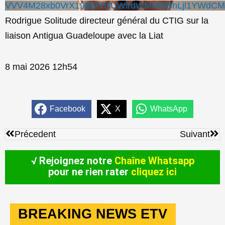
VVV4M28xb0VrX19MVTlsUWlrdWM4MlBnLjl1YWdC
Rodrigue Solitude directeur général du CTIG sur la
liaison Antigua Guadeloupe avec la Liat
8 mai 2026 12h54
Facebook
X
WhatsApp
Précédent
Sui
Précedent
Suivant
√ Rejoignez notre
Chaîne Whatsapp
pour ne rien rater
cliquez ici
BREAKING NEWS ETV