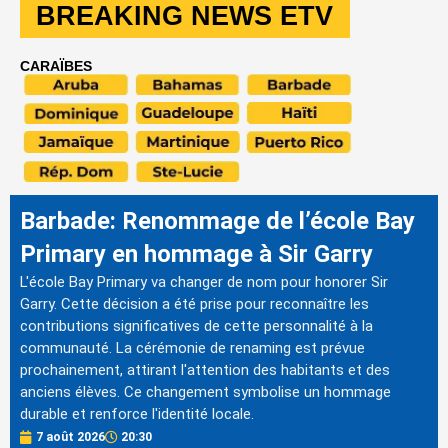
BREAKING NEWS ETV
CARAÏBES
Barbade: Renommage de l’école Bay
Primary en hommage à Sir Garry
L'école Bay Primary va changer de nom pour honorer Sir
Garry. Cette décision a été prise pour reconnaître les
contributions significatives de cette personnalité à la
communauté. La cérémonie de renaming est prévue
prochainement, attirant l'attention des habitants et des
anciens élèves. Ce changement symbolise un hommage
durable et renforce l'identité locale.
7 août 2026
20:30