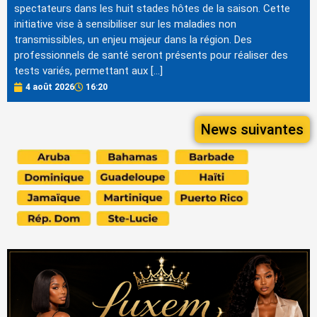
spectateurs dans les huit stades hôtes de la saison. Cette
initiative vise à sensibiliser sur les maladies non
transmissibles, un enjeu majeur dans la région. Des
professionnels de santé seront présents pour réaliser des
tests variés, permettant aux […]
4 août 2026
16:20
News suivantes