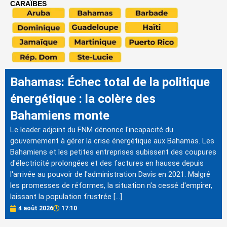
CARAÏBES
Bahamas: Échec total de la politique
énergétique : la colère des
Bahamiens monte
Le leader adjoint du FNM dénonce l'incapacité du
gouvernement à gérer la crise énergétique aux Bahamas. Les
Bahamiens et les petites entreprises subissent des coupures
d'électricité prolongées et des factures en hausse depuis
l'arrivée au pouvoir de l'administration Davis en 2021. Malgré
les promesses de réformes, la situation n'a cessé d'empirer,
laissant la population frustrée […]
4 août 2026
17:10