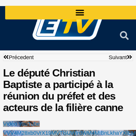
Aller
au
contenu
Précédent
Sui
Précedent
Suivant
Le député Christian
Baptiste a participé à la
réunion du préfet et des
acteurs de la filière canne
Vidéo YouTube
VVV4M28xb0VrX19MVTlsUWlrdWM4MlBnLkhaYXlEM