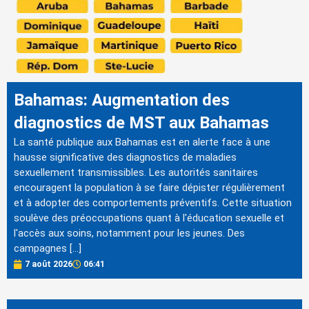
Bahamas: Augmentation des
diagnostics de MST aux Bahamas
La santé publique aux Bahamas est en alerte face à une
hausse significative des diagnostics de maladies
sexuellement transmissibles. Les autorités sanitaires
encouragent la population à se faire dépister régulièrement
et à adopter des comportements préventifs. Cette situation
soulève des préoccupations quant à l'éducation sexuelle et
l'accès aux soins, notamment pour les jeunes. Des
campagnes […]
7 août 2026
06:41