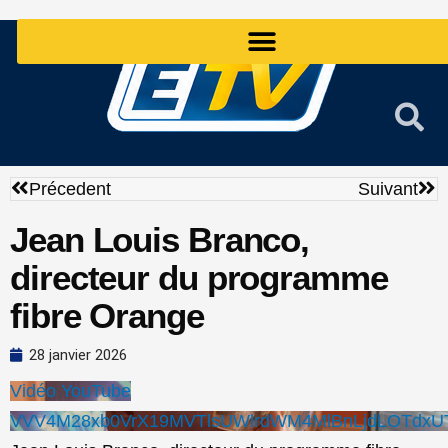
Aller
au
contenu
Précédent
Sui
Précedent
Suivant
Jean Louis Branco,
directeur du programme
fibre Orange
28 janvier 2026
Vidéo YouTube
VVV4M28xb0VrX19MVTlsUWlrdWM4MlBnLjdLOTdxU