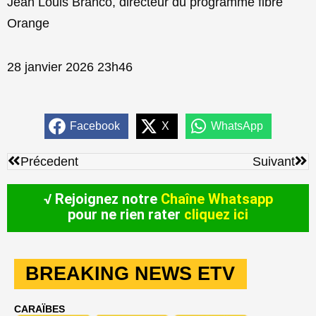
Jean Louis Branco, directeur du programme fibre
Orange
28 janvier 2026 23h46
Facebook
X
WhatsApp
Précédent
Sui
Précedent
Suivant
√ Rejoignez notre
Chaîne Whatsapp
pour ne rien rater
cliquez ici
BREAKING NEWS ETV
CARAÏBES