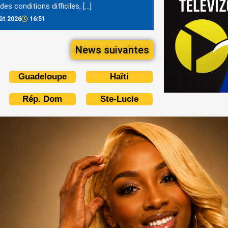
des conditions difficiles, […]
ût 2026
16:51
News suivantes
Guadeloupe
Haïti
Rép. Dom
Ste-Lucie