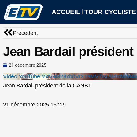
Aller
au
ACCUEIL
TOUR CYCLISTE
contenu
Précédent
Précedent
Jean Bardail présiden
21 décembre 2025
Vidéo YouTube VVV4M28xb0VrX19MVTlsUWlrdWM
Jean Bardail président de la CANBT
21 décembre 2025 15h19