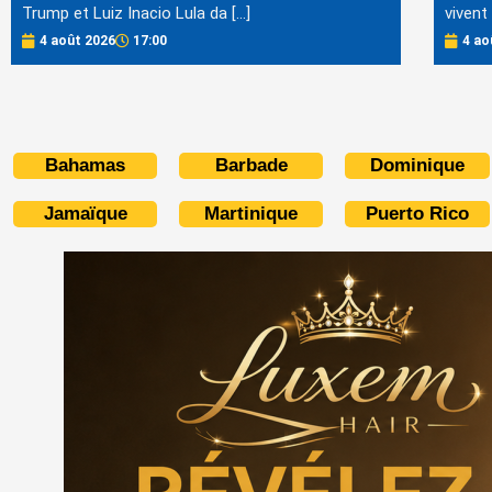
Trump et Luiz Inacio Lula da […]
vivent 
4 août 2026
17:00
4 ao
Bahamas
Barbade
Dominique
Jamaïque
Martinique
Puerto Rico