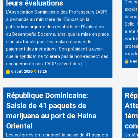
leurs évaluations
Des ha
expuls
L'Association Dominicaine des Professeurs (ADP)
découv
a demandé au ministère de l'Éducation la
Bello,
publication urgente des résultats de l'Évaluation
a été 
du Desempeño Docente, ainsi que la mise en place
contre
d'un protocole pour les réclamations et le
protes
paiement des incitations. Son président a averti
expatri
que le syndicat ne tolérera pas le non-respect des
6 ao
engagements pris. L'ADP prévoit des […]
6 août 2026
13:26
République Dominicaine:
Rép
Saisie de 41 paquets de
Atte
marijuana au port de Haina
tém
Oriental
con
Les autorités ont annoncé la saisie de 41 paquets
Un tém