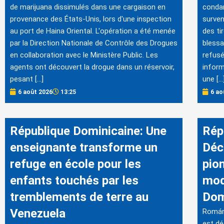
de marijuana dissimulés dans une cargaison en
conda
provenance des États-Unis, lors d'une inspection
surven
au port de Haina Oriental. L'opération a été menée
des ti
par la Direction Nationale de Contrôle des Drogues
blessa
en collaboration avec le Ministère Public. Les
refusé
agents ont découvert la drogue dans un réservoir,
inform
pesant […]
une […
6 août 2026
13:25
6 ao
République Dominicaine: Une
Rép
enseignante transforme un
Déc
refuge en école pour les
pio
enfants touchés par les
mod
tremblements de terre au
Dom
Venezuela
Román
est dé