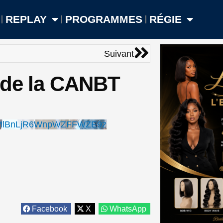
REPLAY
PROGRAMMES
RÉGIE
Suivant
Suivant
t de la CANBT
4MlBnLjR6WnpWZFFWZE9z
Facebook
X
WhatsApp