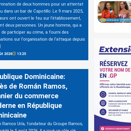
mnation de deux hommes pour un attentat
u dans un bar de Capotillo. Le 9 mars 2025,
reurs ont ouvert le feu sur l'établissement,
nt deux personnes. Un jeune homme, qui a
 de participer au crime, a fourni des
ations sur l'organisation de l'attaque depuis
]
ût 2026
13:25
ublique Dominicaine:
ès de Román Ramos,
nnier du commerce
erne en République
inicaine
 Ramos Uría, fondateur du Groupe Ramos,
cédé le 5 août 2026. Il a joué un rôle clé