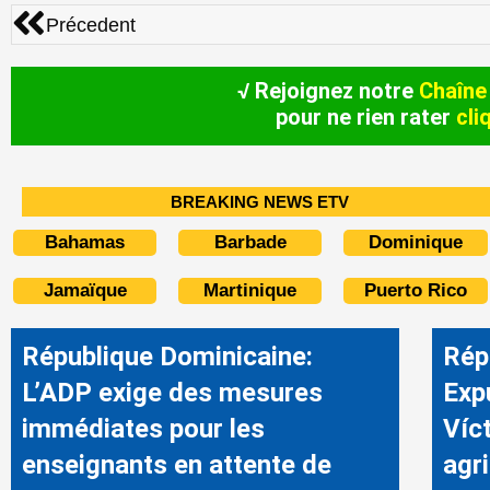
Précédent
Précedent
√ Rejoignez notre
Chaîne
pour ne rien rater
cli
BREAKING NEWS ETV
Bahamas
Barbade
Dominique
Jamaïque
Martinique
Puerto Rico
République Dominicaine:
Rép
L’ADP exige des mesures
Exp
immédiates pour les
Víc
enseignants en attente de
agri