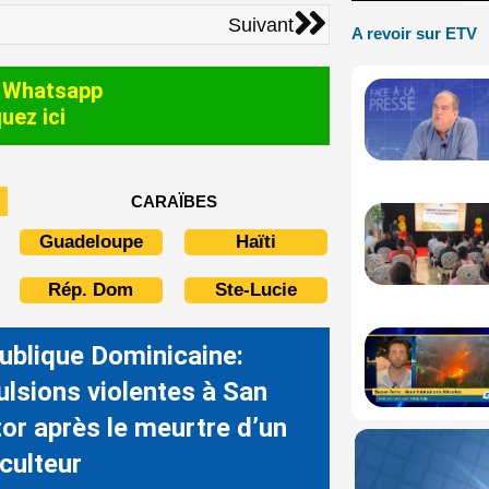
Suivant
Suivant
A revoir sur ETV
 Whatsapp
quez ici
CARAÏBES
Guadeloupe
Haïti
Rép. Dom
Ste-Lucie
ublique Dominicaine:
ulsions violentes à San
tor après le meurtre d’un
culteur