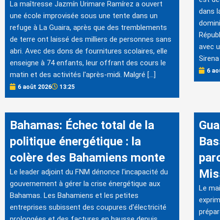
La maîtresse Jazmín Urimare Ramírez a ouvert
dans l
une école improvisée sous une tente dans un
domini
refuge à La Guaira, après que des tremblements
Républ
de terre ont laissé des milliers de personnes sans
avec u
abri. Avec des dons de fournitures scolaires, elle
Sirena
enseigne à 74 enfants, leur offrant des cours le
6 ao
matin et des activités l'après-midi. Malgré […]
6 août 2026
13:25
Bahamas: Échec total de la
Gua
politique énergétique : la
Bas
colère des Bahamiens monte
par
Mis
Le leader adjoint du FNM dénonce l'incapacité du
gouvernement à gérer la crise énergétique aux
Le mai
Bahamas. Les Bahamiens et les petites
exprim
entreprises subissent des coupures d'électricité
prépar
prolongées et des factures en hausse depuis