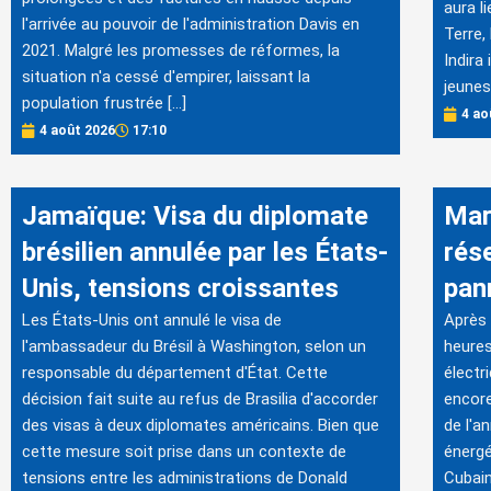
aura l
l'arrivée au pouvoir de l'administration Davis en
Terre,
2021. Malgré les promesses de réformes, la
Indira
situation n'a cessé d'empirer, laissant la
jeunes
population frustrée […]
4 ao
4 août 2026
17:10
Jamaïque: Visa du diplomate
Mar
brésilien annulée par les États-
rés
Unis, tensions croissantes
pan
Les États-Unis ont annulé le visa de
Après 
l'ambassadeur du Brésil à Washington, selon un
heures
responsable du département d'État. Cette
électr
décision fait suite au refus de Brasilia d'accorder
encore
des visas à deux diplomates américains. Bien que
de l'a
cette mesure soit prise dans un contexte de
énergé
tensions entre les administrations de Donald
Cubain