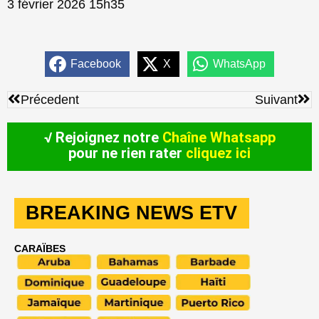
3 février 2026 15h35
Facebook
X
WhatsApp
Précédent
Sui
Précedent
Suivant
√ Rejoignez notre
Chaîne Whatsapp
pour ne rien rater
cliquez ici
BREAKING NEWS ETV
CARAÏBES