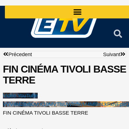
Aller
au
contenu
Précédent
Sui
Précedent
Suivant
FIN CINÉMA TIVOLI BASSE
TERRE
Vidéo YouTube
VVV4M28xb0VrX19MVTlsUWlrdWM4MlBnLkFxNFps
FIN CINÉMA TIVOLI BASSE TERRE