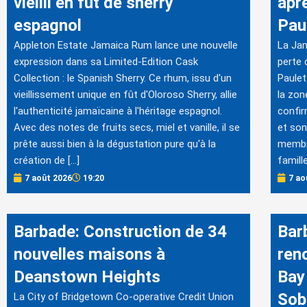
vieilli en fût de sherry
apr
espagnol
Pau
Appleton Estate Jamaica Rum lance une nouvelle
La Jam
expression dans sa Limited-Edition Cask
perte 
Collection : le Spanish Sherry. Ce rhum, issu d'un
Paulet
vieillissement unique en fût d'Oloroso Sherry, allie
la zon
l'authenticité jamaïcaine à l'héritage espagnol.
confi
Avec des notes de fruits secs, miel et vanille, il se
et son
prête aussi bien à la dégustation pure qu'à la
membre
création de […]
famille
7 août 2026
19:20
7 ao
Barbade: Construction de 34
Bar
nouvelles maisons à
ren
Deanstown Heights
Bay
Sob
La City of Bridgetown Co-operative Credit Union