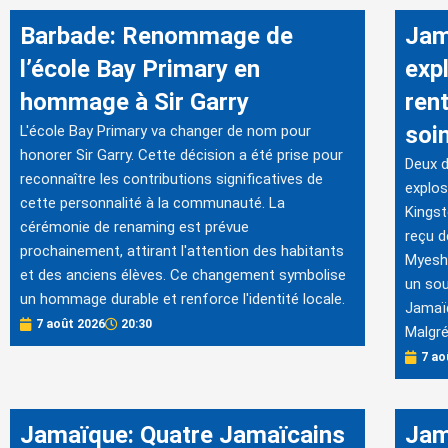
Barbade: Renommage de
Jam
l’école Bay Primary en
exp
hommage à Sir Garry
ren
soin
L'école Bay Primary va changer de nom pour
honorer Sir Garry. Cette décision a été prise pour
Deux d
reconnaître les contributions significatives de
explos
cette personnalité à la communauté. La
Kingst
cérémonie de renaming est prévue
reçu d
prochainement, attirant l'attention des habitants
Myesha
et des anciens élèves. Ce changement symbolise
un sou
un hommage durable et renforce l'identité locale.
Jamaïq
7 août 2026
20:30
Malgré
7 ao
Jamaïque: Quatre Jamaïcains
Jam