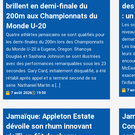
brillent en demi-finale du
des
200m aux Championnats du
: un
Monde U-20
Les so
niveau
Quatre athlètes jamaïcains se sont qualifiés pour
demand
les demi-finales du 200m lors des Championnats
Les ba
du Monde U-20 à Eugene, Oregon. Shanoya
leurs 
Douglas et Sashana Johnson se sont illustrées
encour
avec des performances remarquables sous les 23
McEwan
secondes. Gary Card, initialement disqualifié, a été
exacer
rétabli après appel et a terminé second de sa
l'infla
série. Nathaniel Martin a […]
7 ao
7 août 2026
19:50
Jamaïque: Appleton Estate
Jam
dévoile son rhum innovant
Con