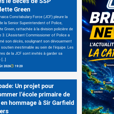
ès le décès de SSP
lette Green
aica Constabulary Force (JCF) pleure la
de la Senior Superintendent of Police,
te Green, rattachée à la division policière de
e 3. L'Assistant Commissioner of Police a
rmé son décès, soulignant son dévouement
 soutien inestimable au sein de l'équipe. Les
s de la JCF sont invités à garder sa
 […]
ût 2026
19:20
bade: Un projet pour
ommer l’école primaire de
 en hommage à Sir Garfield
ers