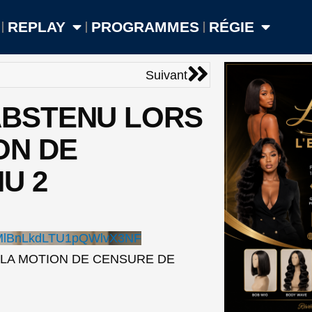
REPLAY
PROGRAMMES
RÉGIE
Suivant
Suivant
 ABSTENU LORS
ON DE
U 2
MlBnLkdLTU1pQWlvX3NF
E LA MOTION DE CENSURE DE