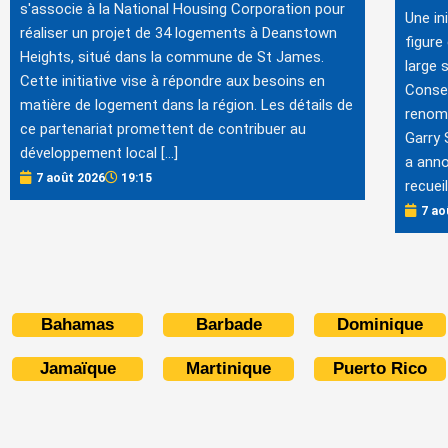
s'associe à la National Housing Corporation pour
Une in
réaliser un projet de 34 logements à Deanstown
figure
Heights, situé dans la commune de St James.
large 
Cette initiative vise à répondre aux besoins en
Consei
matière de logement dans la région. Les détails de
renomm
ce partenariat promettent de contribuer au
Garry 
développement local […]
a anno
7 août 2026
19:15
recueil
7 ao
Bahamas
Barbade
Dominique
Jamaïque
Martinique
Puerto Rico