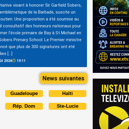
itiative visant à honorer Sir Garfield Sobers,
 emblématique de la Barbade, suscite un
soutien. Une proposition a été soumise au
l consultatif des honneurs nationaux pour
er l'école primaire de Bay à St Michael en
Sobers Primary School. Le Premier ministre
ncé que plus de 300 signatures ont été
lies […]
ût 2026
19:11
News suivantes
Guadeloupe
Haïti
Rép. Dom
Ste-Lucie