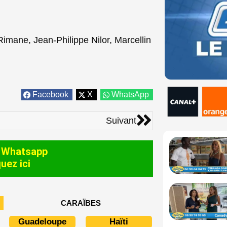
Rimane, Jean-Philippe Nilor, Marcellin
Facebook
X
WhatsApp
Suivant
Suivant
 Whatsapp
quez ici
CARAÏBES
Guadeloupe
Haïti