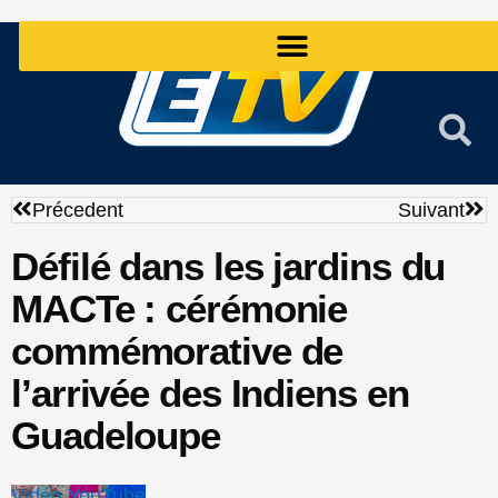
Aller
au
contenu
Précédent
Sui
Précedent
Suivant
Défilé dans les jardins du
MACTe : cérémonie
commémorative de
l’arrivée des Indiens en
Guadeloupe
Vidéo YouTube