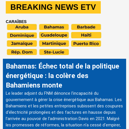
BREAKING NEWS ETV
CARAÏBES
Bahamas: Échec total de la politique
énergétique : la colère des
Bahamiens monte
Le leader adjoint du FNM dénonce l'incapacité du
gouvernement à gérer la crise énergétique aux Bahamas. Les
Bahamiens et les petites entreprises subissent des coupures
d'électricité prolongées et des factures en hausse depuis
l'arrivée au pouvoir de l'administration Davis en 2021. Malgré
les promesses de réformes, la situation n'a cessé d'empirer,