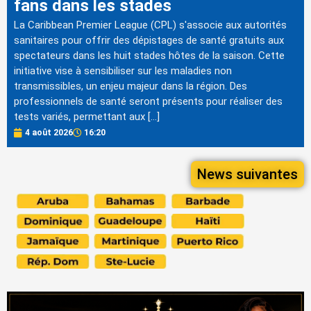
fans dans les stades
La Caribbean Premier League (CPL) s'associe aux autorités
sanitaires pour offrir des dépistages de santé gratuits aux
spectateurs dans les huit stades hôtes de la saison. Cette
initiative vise à sensibiliser sur les maladies non
transmissibles, un enjeu majeur dans la région. Des
professionnels de santé seront présents pour réaliser des
tests variés, permettant aux […]
4 août 2026
16:20
News suivantes