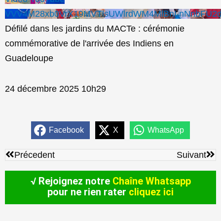
VVV4M28xb0VrX19MVTlsUWlrdWM4MlBnLnNnbFU2
Défilé dans les jardins du MACTe : cérémonie
commémorative de l'arrivée des Indiens en
Guadeloupe
24 décembre 2025 10h29
Facebook
X
WhatsApp
Précédent
Sui
Précedent
Suivant
√ Rejoignez notre
Chaîne Whatsapp
pour ne rien rater
cliquez ici