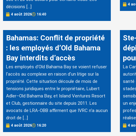
4 ao
décisions […]
4 août 2026
16:40
Bahamas: Conflit de propriété
Ste
: les employés d’Old Bahama
dép
Bay interdits d’accès
pou
Les employés d'Old Bahama Bay se voient refuser
La Car
l'accès au complexe en raison d'un litige sur la
autori
propriété. Cette situation découle de mois de
santé 
tensions juridiques entre le propriétaire, Lubert
stades
Adler–Old Bahama Bay, et Island Ventures Resort
sensib
et Club, gestionnaire du site depuis 2011. Les
un enj
avocats de LRA-OBB affirment que IVRC n'a aucun
profes
droit de […]
réalis
4 août 2026
16:20
4 ao