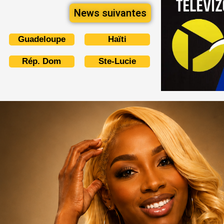
News suivantes
Guadeloupe
Haïti
Rép. Dom
Ste-Lucie