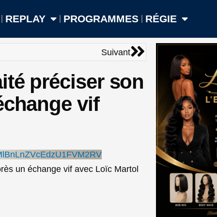
REPLAY
PROGRAMMES
RÉGIE
Suivant
Suivant
ité préciser son
échange vif
4MlBnLnZVcEdzU1FVM2RV
près un échange vif avec Loïc Martol