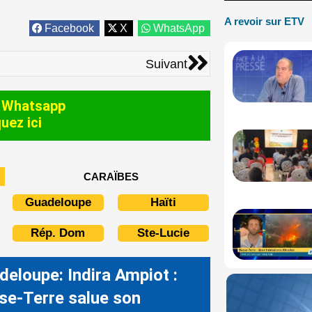
A revoir sur ETV
Facebook
X
WhatsApp
Suivant
Suivant
 Whatsapp
quez ici
CARAÏBES
Guadeloupe
Haïti
Rép. Dom
Ste-Lucie
deloupe: Indira Ampiot :
se-Terre salue son