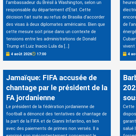
l'ambassadeur du Brésil à Washington, selon un
heures
responsable du département d'État. Cette
électr
décision fait suite au refus de Brasilia d'accorder
encore
des visas à deux diplomates américains. Bien que
de l'a
cette mesure soit prise dans un contexte de
énergé
tensions entre les administrations de Donald
Cubain
Trump et Luiz Inacio Lula da […]
vivent 
4 août 2026
17:00
4 ao
Jamaïque: FIFA accusée de
Bar
chantage par le président de la
202
FA jordanienne
sous
Le président de la fédération jordanienne de
Cette
football a dénoncé des tentatives de chantage de
dispos
la part de la FIFA et de Gianni Infantino, en lien
garant
avec des paiements de primes non versés. Il a
salué 
exprimé son mécontentement concernant le
forces