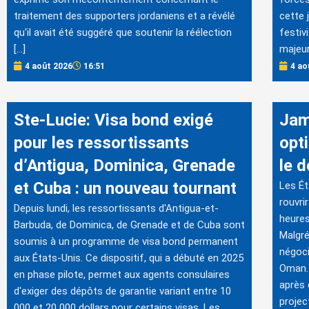
traitement des supporters jordaniens et a révélé
cette 
qu'il avait été suggéré que soutenir la réélection
festiv
[…]
majeur
4 août 2026
16:51
4 ao
Ste-Lucie: Visa bond exigé
Jam
pour les ressortissants
opt
d’Antigua, Dominica, Grenade
le 
et Cuba : un nouveau tournant
Les Ét
rouvri
Depuis lundi, les ressortissants d'Antigua-et-
heures
Barbuda, de Dominica, de Grenade et de Cuba sont
Malgré
soumis à un programme de visa bond permanent
négoci
aux États-Unis. Ce dispositif, qui a débuté en 2025
Oman. 
en phase pilote, permet aux agents consulaires
après 
d'exiger des dépôts de garantie variant entre 10
projec
000 et 20 000 dollars pour certains visas. Les