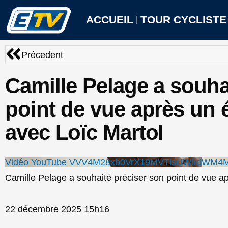
Aller
au
ACCUEIL
TOUR CYCLISTE
contenu
Précédent
Précedent
Camille Pelage a souha
point de vue après un 
avec Loïc Martol
Vidéo YouTube VVV4M28xb0VrX19MVTlsUWlrdWM
Camille Pelage a souhaité préciser son point de vue a
22 décembre 2025 15h16