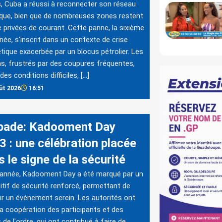
, Cuba a réussi à reconnecter son réseau
ique, bien que de nombreuses zones restent
 privées de courant. Cette panne, la sixième
nnée, s'inscrit dans un contexte de crise
tique exacerbée par un blocus pétrolier. Les
s, frustrés par des coupures fréquentes,
des conditions difficiles, […]
ût 2026
16:51
bade: Kadooment Day
3 : une célébration placée
 le signe de la sécurité
 année, Kadooment Day a été marqué par un
itif de sécurité renforcé, permettant de
ir un événement serein. Les autorités ont
la coopération des participants et des
 de l'ordre, qui ont contribué à faire de