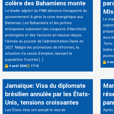
colère des Bahamiens monte
par
Mis
Le leader adjoint du FNM dénonce l'incapacité du
gouvernement à gérer la crise énergétique aux
Le mai
Bahamas. Les Bahamiens et les petites
exprim
entreprises subissent des coupures d'électricité
prépar
prolongées et des factures en hausse depuis
aura l
l'arrivée au pouvoir de l'administration Davis en
Terre,
2021. Malgré les promesses de réformes, la
Indira
situation n'a cessé d'empirer, laissant la
jeunes
population frustrée […]
4 ao
4 août 2026
17:10
Jamaïque: Visa du diplomate
Mar
brésilien annulée par les États-
rés
Unis, tensions croissantes
pan
Les États-Unis ont annulé le visa de
Après 