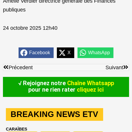
Amélie Verdier directrice générale des Finances
publiques
24 octobre 2025 12h40
Facebook
X
WhatsApp
Précédent
Sui
Précedent
Suivant
√ Rejoignez notre
Chaîne Whatsapp
pour ne rien rater
cliquez ici
BREAKING NEWS ETV
CARAÏBES