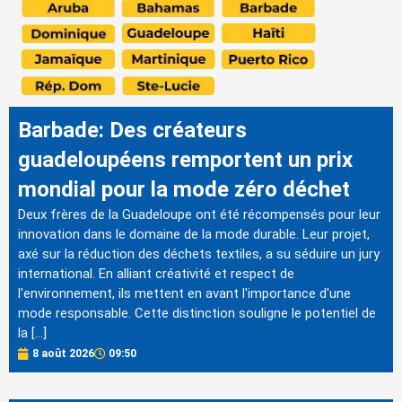
Barbade: Des créateurs
guadeloupéens remportent un prix
mondial pour la mode zéro déchet
Deux frères de la Guadeloupe ont été récompensés pour leur
innovation dans le domaine de la mode durable. Leur projet,
axé sur la réduction des déchets textiles, a su séduire un jury
international. En alliant créativité et respect de
l'environnement, ils mettent en avant l'importance d'une
mode responsable. Cette distinction souligne le potentiel de
la […]
8 août 2026
09:50