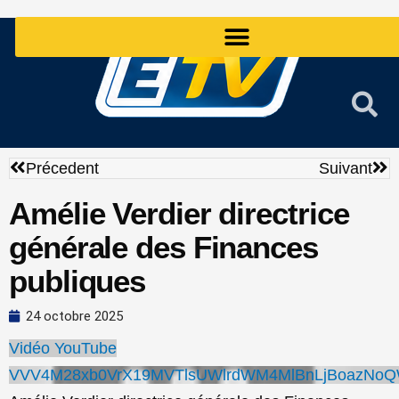
Aller
au
contenu
Précédent
Sui
Précedent
Suivant
Amélie Verdier directrice
générale des Finances
publiques
24 octobre 2025
Vidéo YouTube
VVV4M28xb0VrX19MVTlsUWlrdWM4MlBnLjBoazNo