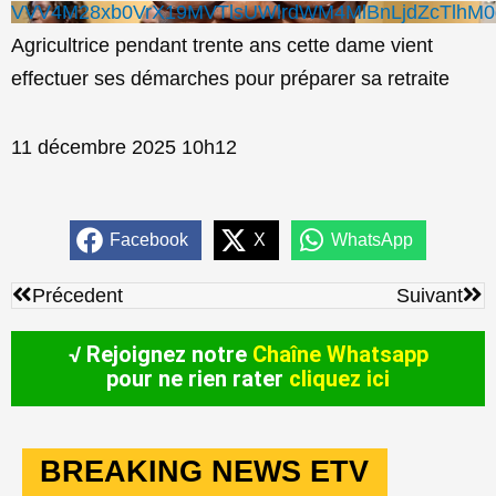
VVV4M28xb0VrX19MVTlsUWlrdWM4MlBnLjdZcTlhM0
Agricultrice pendant trente ans cette dame vient
effectuer ses démarches pour préparer sa retraite
11 décembre 2025 10h12
Facebook
X
WhatsApp
Précédent
Sui
Précedent
Suivant
√ Rejoignez notre
Chaîne Whatsapp
pour ne rien rater
cliquez ici
BREAKING NEWS ETV