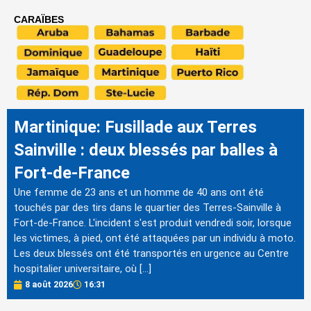
CARAÏBES
Martinique: Fusillade aux Terres
Sainville : deux blessés par balles à
Fort-de-France
Une femme de 23 ans et un homme de 40 ans ont été
touchés par des tirs dans le quartier des Terres-Sainville à
Fort-de-France. L'incident s'est produit vendredi soir, lorsque
les victimes, à pied, ont été attaquées par un individu à moto.
Les deux blessés ont été transportés en urgence au Centre
hospitalier universitaire, où […]
8 août 2026
16:31