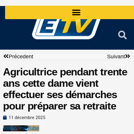
Aller
au
contenu
Précédent
Sui
Précedent
Suivant
Agricultrice pendant trente
ans cette dame vient
effectuer ses démarches
pour préparer sa retraite
11 décembre 2025
Vidéo YouTube