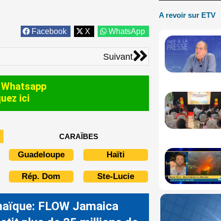
A revoir sur ETV
Facebook
X
WhatsApp
Suivant
Suivant
 Whatsapp
quez ici
CARAÏBES
Guadeloupe
Haïti
Rép. Dom
Ste-Lucie
aïque: FLOW Jamaica