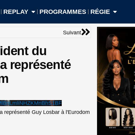
REPLAY
PROGRAMMES
RÉGIE
Suivant
Suivant
ident du
a représenté
om
MlBnLmliNHZKMnBhS1BF
 a représenté Guy Losbar à l'Eurodom