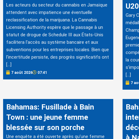
U20
Les acteurs du secteur du cannabis en Jamaïque
attendent avec impatience une éventuelle
Gary C
reclassification de la marijuana. La Cannabis
médail
Licensing Authority espère que le passage à un
Champ
statut de drogue de Schedule III aux États-Unis
Eugene
facilitera l'accès au système bancaire et aux
premie
subventions pour les entreprises locales. Bien que
compét
l'incertitude persiste, des progrès significatifs ont
la cou
[…]
s'imp
7 août 2026
07:41
[…]
7 ao
Bahamas: Fusillade à Bain
Bah
Town : une jeune femme
inte
blessée sur son porche
déc
à N
Une enquête a été ouverte après qu'une femme