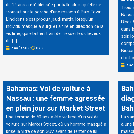
de 19 ans a été blessée par balle alors qu'elle se
Trois 
trouvait sur le porche d'une maison à Bain Town.
Nassau
L'incident s'est produit jeudi matin, lorsqu'un
Black 
individu masqué a surgi et a tiré en direction de la
dans l
victime, qui était en train de tresser les cheveux
soir, 
de […]
compo
7 août 2026
07:20
Nissan
dont c
7 ao
Bahamas: Vol de voiture à
Bah
Nassau : une femme agressée
dia
en plein jour sur Market Street
Ba
Une femme de 50 ans a été victime d'un vol de
La san
voiture sur Market Street, où un homme masqué a
à une 
brisé la vitre de son SUV avant de tenter de lui
maladi