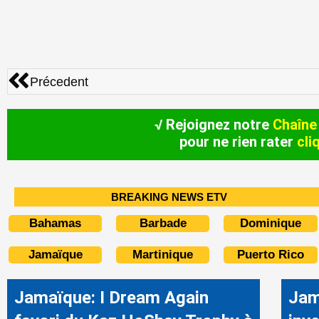
Précédent
Précedent
√ Rejoignez notre
Chaîne
pour ne rien rater
cli
BREAKING NEWS ETV
Bahamas
Barbade
Dominique
Jamaïque
Martinique
Puerto Rico
Jamaïque: I Dream Again
Jam