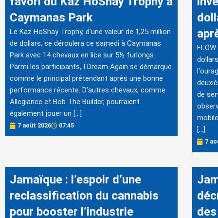
favori du Kaz HoShay Trophy à
inve
Caymanas Park
dol
apr
Le Kaz HoShay Trophy, d'une valeur de 1,25 million
de dollars, se déroulera ce samedi à Caymanas
FLOW J
Park avec 14 chevaux en lice sur 5½ furlongs.
dollar
Parmi les participants, I Dream Again se démarque
l'oura
comme le principal prétendant après une bonne
deuxiè
performance récente. D'autres chevaux, comme
de ser
Allegiance et Bob The Builder, pourraient
observ
également jouer un […]
mobile
7 août 2026
07:45
[…]
7 ao
Jamaïque : l’espoir d’une
Jam
reclassification du cannabis
déc
pour booster l’industrie
des