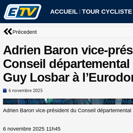
Aller
au
ACCUEIL
TOUR CYCLISTE
contenu
Précédent
Précedent
Adrien Baron vice-prés
Conseil départemental 
Guy Losbar à l’Eurod
6 novembre 2025
Vidéo YouTube VVV4M28xb0VrX19MVTlsUWlrdWM4
Adrien Baron vice-président du Conseil départemental
6 novembre 2025 11h45