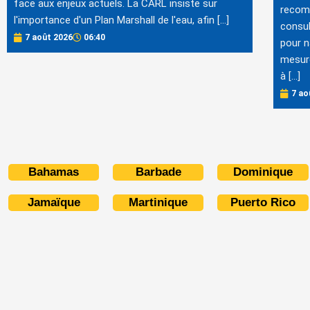
face aux enjeux actuels. La CARL insiste sur
recomm
l'importance d'un Plan Marshall de l'eau, afin […]
consul
7 août 2026
06:40
pour n
mesure
à […]
7 ao
Bahamas
Barbade
Dominique
Jamaïque
Martinique
Puerto Rico