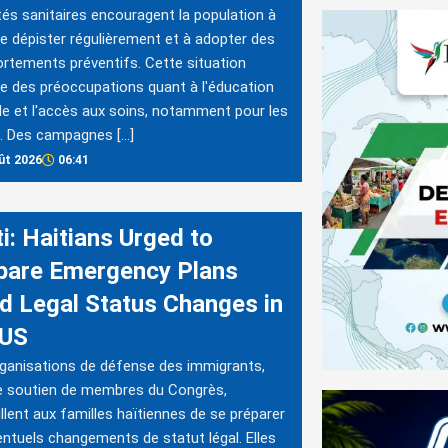
tés sanitaires encouragent la population à
re dépister régulièrement et à adopter des
tements préventifs. Cette situation
e des préoccupations quant à l'éducation
le et l'accès aux soins, notamment pour les
. Des campagnes […]
ût 2026
06:41
i: Haitians Urged to
pare Emergency Plans
d Legal Status Changes in
 US
ganisations de défense des immigrants,
e soutien de membres du Congrès,
llent aux familles haïtiennes de se préparer
entuels changements de statut légal. Elles