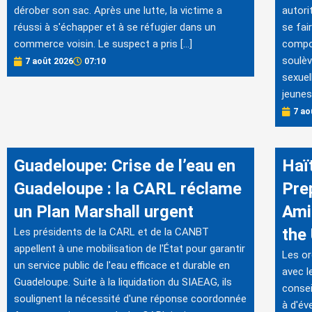
dérober son sac. Après une lutte, la victime a
autori
réussi à s'échapper et à se réfugier dans un
se fai
commerce voisin. Le suspect a pris […]
compor
soulèv
7 août 2026
07:10
sexuel
jeunes
7 ao
Guadeloupe: Crise de l’eau en
Haït
Guadeloupe : la CARL réclame
Pre
un Plan Marshall urgent
Ami
the
Les présidents de la CARL et de la CANBT
appellent à une mobilisation de l'État pour garantir
Les or
un service public de l'eau efficace et durable en
avec l
Guadeloupe. Suite à la liquidation du SIAEAG, ils
consei
soulignent la nécessité d'une réponse coordonnée
à d'év