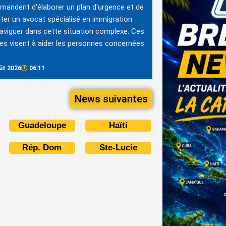
andent d'élaborer un plan d'urgence et de
ter un avocat spécialisé en immigration
aviguer dans cette situation complexe. Ces
s visent à aider les personnes concernées
ût 2026
06:11
News suivantes
Guadeloupe
Haïti
Rép. Dom
Ste-Lucie