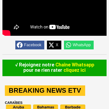
Facebook
X
WhatsApp
√ Rejoignez notre
Chaîne Whatsapp
pour ne rien rater
cliquez ici
BREAKING NEWS ETV
CARAÏBES