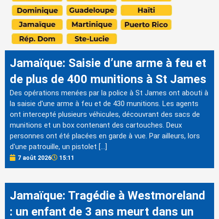
Jamaïque: Saisie d’une arme à feu et
de plus de 400 munitions à St James
Des opérations menées par la police à St James ont abouti à
la saisie d'une arme à feu et de 430 munitions. Les agents
ont intercepté plusieurs véhicules, découvrant des sacs de
munitions et un box contenant des cartouches. Deux
personnes ont été placées en garde à vue. Par ailleurs, lors
d'une patrouille, un pistolet […]
7 août 2026
15:11
Jamaïque: Tragédie à Westmoreland
: un enfant de 3 ans meurt dans un