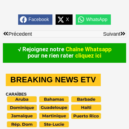
Facebook
X
WhatsApp
Précédent
Sui
Précedent
Suivant
√ Rejoignez notre
Chaîne Whatsapp
pour ne rien rater
cliquez ici
BREAKING NEWS ETV
CARAÏBES