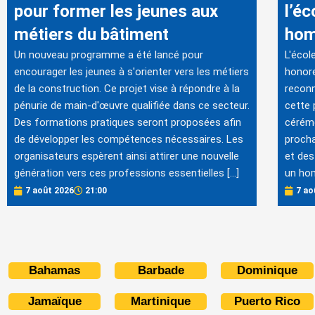
pour former les jeunes aux
l’é
métiers du bâtiment
hom
Un nouveau programme a été lancé pour
L'écol
encourager les jeunes à s'orienter vers les métiers
honore
de la construction. Ce projet vise à répondre à la
reconn
pénurie de main-d'œuvre qualifiée dans ce secteur.
cette 
Des formations pratiques seront proposées afin
cérémo
de développer les compétences nécessaires. Les
procha
organisateurs espèrent ainsi attirer une nouvelle
et des
génération vers ces professions essentielles […]
un hom
7 août 2026
21:00
7 ao
Bahamas
Barbade
Dominique
Jamaïque
Martinique
Puerto Rico