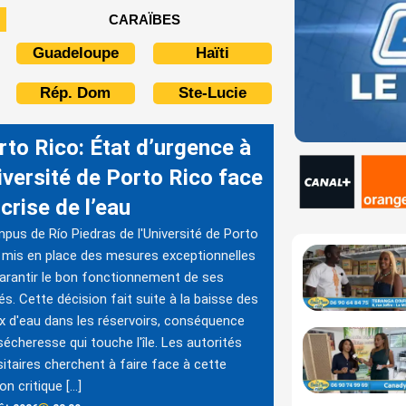
CARAÏBES
Guadeloupe
Haïti
Rép. Dom
Ste-Lucie
rto Rico: État d’urgence à
iversité de Porto Rico face
 crise de l’eau
pus de Río Piedras de l'Université de Porto
 mis en place des mesures exceptionnelles
arantir le bon fonctionnement de ses
tés. Cette décision fait suite à la baisse des
x d'eau dans les réservoirs, conséquence
sécheresse qui touche l'île. Les autorités
sitaires cherchent à faire face à cette
on critique […]