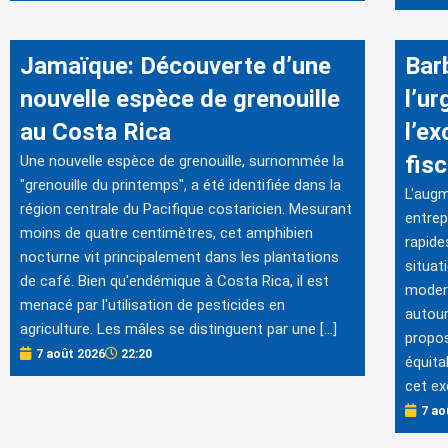
Jamaïque: Découverte d’une
Bar
nouvelle espèce de grenouille
l’ur
au Costa Rica
l’e
fis
Une nouvelle espèce de grenouille, surnommée la
"grenouille du printemps", a été identifiée dans la
L'augm
région centrale du Pacifique costaricien. Mesurant
entrep
moins de quatre centimètres, cet amphibien
rapide
nocturne vit principalement dans les plantations
situat
de café. Bien qu'endémique à Costa Rica, il est
modern
menacé par l'utilisation de pesticides en
autour
agriculture. Les mâles se distinguent par une […]
propos
7 août 2026
22:20
équita
cet ex
7 ao