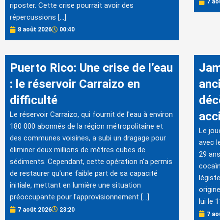
7 ao
riposter. Cette crise pourrait avoir des
répercussions […]
8 août 2026
00:40
Puerto Rico: Une crise de l’eau
Jam
: le réservoir Carraizo en
anc
difficulté
déc
acc
Le réservoir Carraizo, qui fournit de l'eau à environ
180 000 abonnés de la région métropolitaine et
Le jou
des communes voisines, a subi un dragage pour
avec l
éliminer deux millions de mètres cubes de
29 ans
sédiments. Cependant, cette opération n'a permis
cocaïn
de restaurer qu'une faible part de sa capacité
légist
initiale, mettant en lumière une situation
origin
préoccupante pour l'approvisionnement […]
lui le
7 août 2026
23:20
7 ao