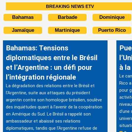
BREAKING NEWS ETV
Bahamas
Barbade
Dominique
Jamaïque
Martinique
Puerto Rico
Bahamas: Tensions
Pue
diplomatiques entre le Brésil
l’Un
et l’Argentine : un défi pour
à la
l’intégration régionale
Le cam
Rico a
La dégradation des relations entre le Brésil et
pour g
l'Argentine, suite aux attaques du président
activi
argentin contre son homologue brésilien, soulève
niveau
des inquiétudes quant à l'avenir de la coopération
d'une 
en Amérique du Sud. Le Brésil a rappelé son
univer
ambassadeur et abaissé ses relations
situati
diplomatiques, tandis que l'Argentine refuse de