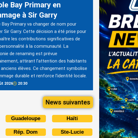
cole Bay Primary en
mage à Sir Garry
e Bay Primary va changer de nom pour
r Sir Garry. Cette décision a été prise pour
aître les contributions significatives de
personnalité à la communauté. La
nie de renaming est prévue
inement, attirant l'attention des habitants
 anciens élèves. Ce changement symbolise
mage durable et renforce l'identité locale.
ût 2026
20:30
News suivantes
Guadeloupe
Haïti
Rép. Dom
Ste-Lucie