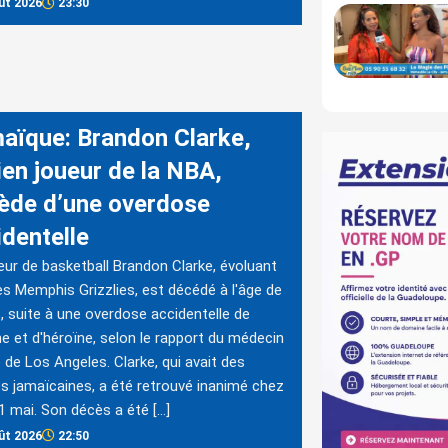
ût 2026
23:30
aïque: Brandon Clarke,
ien joueur de la NBA,
ède d’une overdose
identelle
eur de basketball Brandon Clarke, évoluant
es Memphis Grizzlies, est décédé à l'âge de
, suite à une overdose accidentelle de
e et d'héroïne, selon le rapport du médecin
e de Los Angeles. Clarke, qui avait des
es jamaïcaines, a été retrouvé inanimé chez
 11 mai. Son décès a été […]
ût 2026
22:50