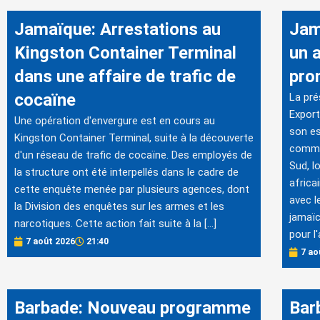
Jamaïque: Arrestations au
Jam
Kingston Container Terminal
un 
dans une affaire de trafic de
pro
cocaïne
La pré
Export
Une opération d'envergure est en cours au
son es
Kingston Container Terminal, suite à la découverte
commer
d'un réseau de trafic de cocaïne. Des employés de
Sud, lo
la structure ont été interpellés dans le cadre de
africa
cette enquête menée par plusieurs agences, dont
avec l
la Division des enquêtes sur les armes et les
jamaïc
narcotiques. Cette action fait suite à la […]
pour l'
7 août 2026
21:40
7 ao
Barbade: Nouveau programme
Bar