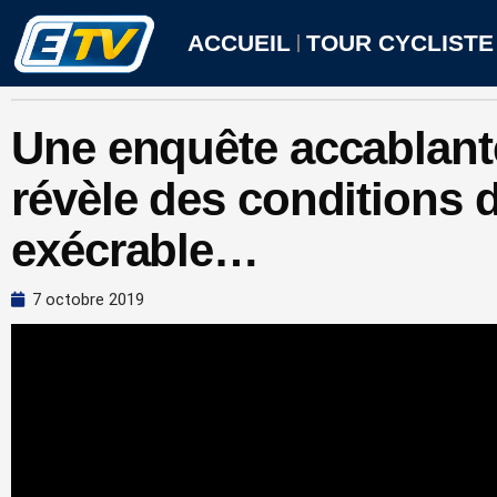
Aller
au
ACCUEIL
TOUR CYCLISTE
contenu
Une enquête accablant
révèle des conditions d
exécrable…
7 octobre 2019