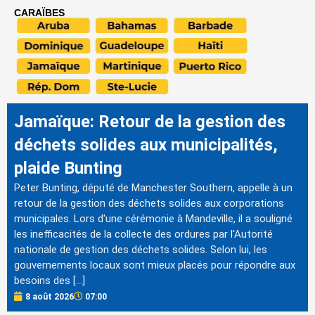
CARAÏBES
Jamaïque: Retour de la gestion des
déchets solides aux municipalités,
plaide Bunting
Peter Bunting, député de Manchester Southern, appelle à un
retour de la gestion des déchets solides aux corporations
municipales. Lors d'une cérémonie à Mandeville, il a souligné
les inefficacités de la collecte des ordures par l'Autorité
nationale de gestion des déchets solides. Selon lui, les
gouvernements locaux sont mieux placés pour répondre aux
besoins des […]
8 août 2026
07:00