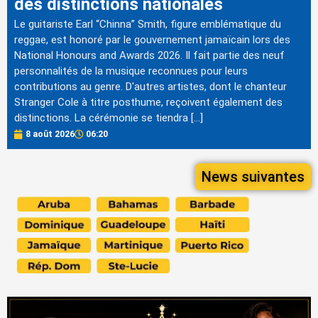
des distinctions nationales
Le guitariste Earl “Chinna” Smith, figure emblématique du
reggae, est honoré par le gouvernement jamaïcain lors des
National Honours and Awards 2026. Il fait partie des neuf
personnalités de la musique reconnues pour leurs
contributions au genre. D'autres artistes, dont le chanteur
Stranger Cole à titre posthume, reçoivent également des
distinctions. La cérémonie se tiendra […]
8 août 2026
06:20
News suivantes