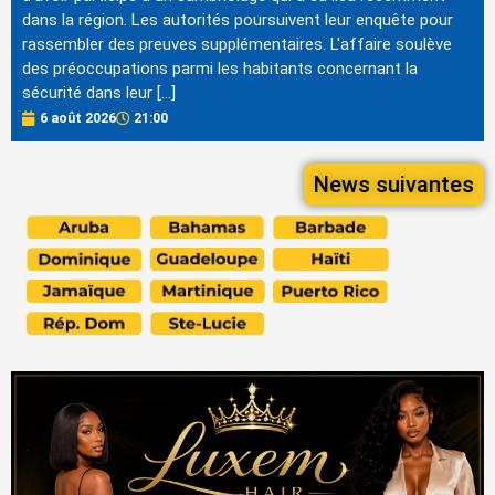
dans la région. Les autorités poursuivent leur enquête pour
rassembler des preuves supplémentaires. L'affaire soulève
des préoccupations parmi les habitants concernant la
sécurité dans leur […]
6 août 2026
21:00
News suivantes