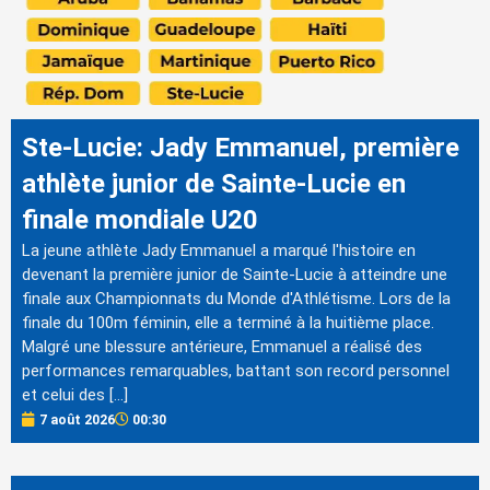
Ste-Lucie: Jady Emmanuel, première
athlète junior de Sainte-Lucie en
finale mondiale U20
La jeune athlète Jady Emmanuel a marqué l'histoire en
devenant la première junior de Sainte-Lucie à atteindre une
finale aux Championnats du Monde d'Athlétisme. Lors de la
finale du 100m féminin, elle a terminé à la huitième place.
Malgré une blessure antérieure, Emmanuel a réalisé des
performances remarquables, battant son record personnel
et celui des […]
7 août 2026
00:30