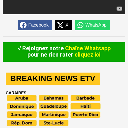
Facebook
X
WhatsApp
√ Rejoignez notre
Chaîne Whatsapp
pour ne rien rater
cliquez ici
BREAKING NEWS ETV
CARAÏBES