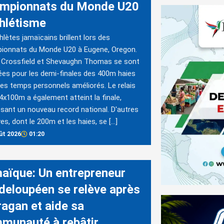
mpionnats du Monde U20
thlétisme
hlètes jamaïcains brillent lors des
ionnats du Monde U20 à Eugene, Oregon.
 Crossfield et Shevaughn Thomas se sont
iées pour les demi-finales des 400m haies
es temps personnels améliorés. Le relais
4x100m a également atteint la finale,
ssant un nouveau record national. D'autres
es, dont le 200m et les haies, se […]
ût 2026
01:20
aïque: Un entrepreneur
deloupéen se relève après
ragan et aide sa
munauté à rebâtir