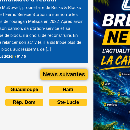
 McDowell, propriétaire de Bricks & Blocks
et Ferris Service Station, a surmonté les
s de l'ouragan Melissa en 2022. Après avoir
son camion, sa station-service et sa
ue de blocs, il a choisi de reconstruire. En
 relancer son activité, il a distribué plus de
 blocs aux résidents de […]
ût 2026
01:15
News suivantes
Guadeloupe
Haïti
Rép. Dom
Ste-Lucie