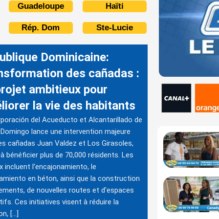
Guadeloupe
Haïti
Rép. Dom
Ste-Lucie
ublique Dominicaine:
nsformation des cañadas :
projet ambitieux pour
iorer la vie des habitants
poración del Acueducto et Alcantarillado de
Domingo lance une intervention majeure
es cañadas Juan Valdez et Los Girasoles,
 à bénéficier plus de 70,000 résidents. Les
x incluent l'encajonamiento, le
amiento en béton, ainsi que la construction
ements, de nouvelles routes et d'espaces
ifs. Ces initiatives visent à réduire la
on, […]