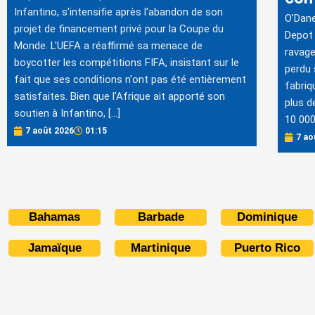
Infantino, s'intensifie après l'abandon de son
O’Dane
projet de financement privé pour la Coupe du
Depot 
Monde. L'UEFA a réaffirmé sa menace de
ravage
boycotter les compétitions FIFA, insistant sur le
perdu 
fait que ses conditions n'ont pas été entièrement
fabriq
satisfaites. Bien que l'Afrique ait apporté son
plus de
soutien à Infantino, […]
10 000
7 août 2026
01:15
7 ao
Bahamas
Barbade
Dominique
Jamaïque
Martinique
Puerto Rico