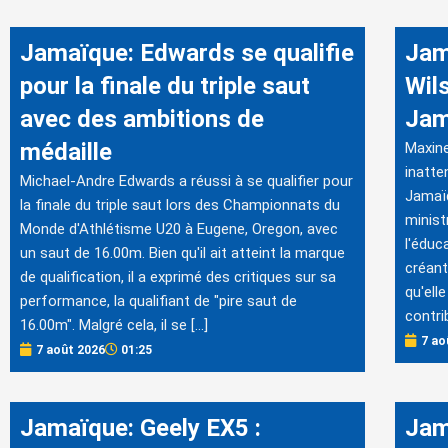
Jamaïque: Edwards se qualifie
Jam
pour la finale du triple saut
Wil
avec des ambitions de
Jam
médaille
Maxine
inatte
Michael-Andre Edwards a réussi à se qualifier pour
Jamaïq
la finale du triple saut lors des Championnats du
minist
Monde d'Athlétisme U20 à Eugene, Oregon, avec
l'éduc
un saut de 16.00m. Bien qu'il ait atteint la marque
créant
de qualification, il a exprimé des critiques sur sa
qu'elle
performance, la qualifiant de "pire saut de
contri
16.00m". Malgré cela, il se […]
7 ao
7 août 2026
01:25
Jamaïque: Geely EX5 :
Jam