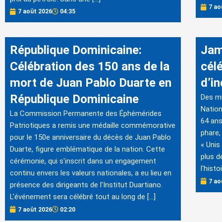
7 ao
7 août 2026
04:35
République Dominicaine:
Jam
Célébration des 150 ans de la
cél
mort de Juan Pablo Duarte en
d’i
République Dominicaine
Des mi
Nation
La Commission Permanente des Éphémérides
64 ans
Patriotiques a remis une médaille commémorative
phare,
pour le 150e anniversaire du décès de Juan Pablo
« Unis
Duarte, figure emblématique de la nation. Cette
plus d
cérémonie, qui s'inscrit dans un engagement
l'histo
continu envers les valeurs nationales, a eu lieu en
7 ao
présence des dirigeants de l'Institut Duartiano.
L'événement sera célébré tout au long de […]
7 août 2026
02:20