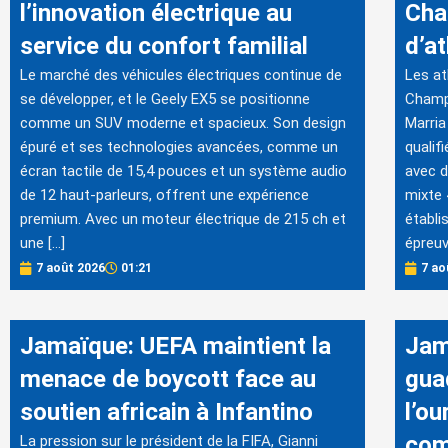
l’innovation électrique au
Cha
service du confort familial
d’a
Le marché des véhicules électriques continue de
Les at
se développer, et le Geely EX5 se positionne
Champ
comme un SUV moderne et spacieux. Son design
Marria
épuré et ses technologies avancées, comme un
qualif
écran tactile de 15,4 pouces et un système audio
avec d
de 12 haut-parleurs, offrent une expérience
mixte 
premium. Avec un moteur électrique de 215 ch et
établi
une […]
épreuv
7 août 2026
01:21
7 ao
Jamaïque: UEFA maintient la
Jam
menace de boycott face au
gua
soutien africain à Infantino
l’ou
com
La pression sur le président de la FIFA, Gianni