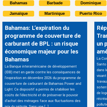
Bahamas
Barbade
Dominique
Jamaïque
Martinique
Puerto Rico
Bahamas: L’expiration du
Rép
programme de couverture de
Tra
carburant de BPL : un risque
un 
économique majeur pour les
amél
Bahamas
La Cor
Santo 
La Banque interaméricaine de développement
dans l
(IDB) met en garde contre les conséquences de
visant
l'expiration en décembre 2026 du programme de
travau
couverture de carburant de Bahamas Power and
soterr
Light. Ce dispositif a permis de stabiliser les
de log
coûts de l'électricité et de préserver le pouvoir
récréat
d'achat des ménages face aux fluctuations des
polluti
prix du pétrole. Sans une […]