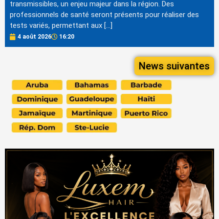
transmissibles, un enjeu majeur dans la région. Des
professionnels de santé seront présents pour réaliser des
tests variés, permettant aux […]
4 août 2026
16:20
News suivantes