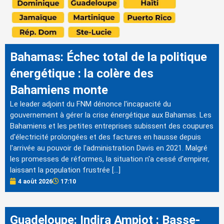
Bahamas: Échec total de la politique
énergétique : la colère des
Bahamiens monte
Le leader adjoint du FNM dénonce l'incapacité du
gouvernement à gérer la crise énergétique aux Bahamas. Les
Bahamiens et les petites entreprises subissent des coupures
d'électricité prolongées et des factures en hausse depuis
l'arrivée au pouvoir de l'administration Davis en 2021. Malgré
les promesses de réformes, la situation n'a cessé d'empirer,
laissant la population frustrée […]
4 août 2026
17:10
Guadeloupe: Indira Ampiot : Basse-