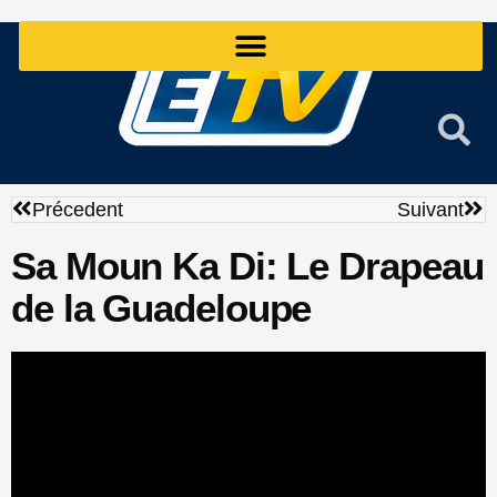
Aller
au
contenu
Précédent
Sui
Précedent
Suivant
Sa Moun Ka Di: Le Drapeau
de la Guadeloupe