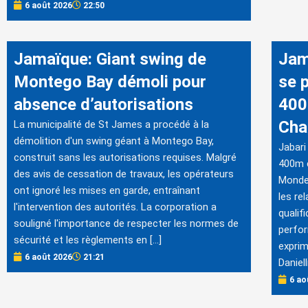
6 août 2026
22:50
Jamaïque: Giant swing de
Jam
Montego Bay démoli pour
se 
absence d’autorisations
400
Cha
La municipalité de St James a procédé à la
démolition d'un swing géant à Montego Bay,
Jabari
construit sans les autorisations requises. Malgré
400m e
des avis de cessation de travaux, les opérateurs
Monde 
ont ignoré les mises en garde, entraînant
les re
l'intervention des autorités. La corporation a
qualif
souligné l'importance de respecter les normes de
perfor
sécurité et les règlements en […]
exprim
6 août 2026
21:21
Daniell
6 ao