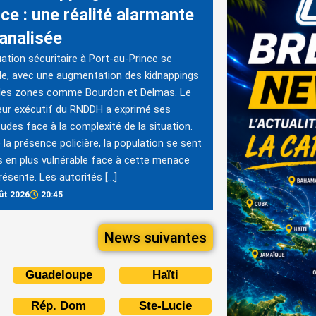
ce : une réalité alarmante
banalisée
uation sécuritaire à Port-au-Prince se
e, avec une augmentation des kidnappings
des zones comme Bourdon et Delmas. Le
eur exécutif du RNDDH a exprimé ses
tudes face à la complexité de la situation.
 la présence policière, la population se sent
s en plus vulnérable face à cette menace
ésente. Les autorités […]
ût 2026
20:45
News suivantes
Guadeloupe
Haïti
Rép. Dom
Ste-Lucie