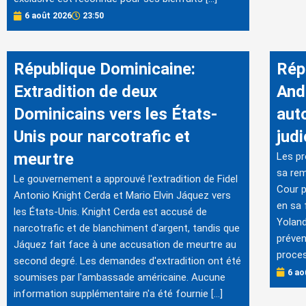
6 août 2026
23:50
République Dominicaine:
Rép
Extradition de deux
And
Dominicains vers les États-
aut
Unis pour narcotrafic et
judi
meurtre
Les p
sa rem
Le gouvernement a approuvé l'extradition de Fidel
Cour p
Antonio Knight Cerda et Mario Elvin Jáquez vers
en sa 
les États-Unis. Knight Cerda est accusé de
Yoland
narcotrafic et de blanchiment d'argent, tandis que
préven
Jáquez fait face à une accusation de meurtre au
proces
second degré. Les demandes d'extradition ont été
6 ao
soumises par l'ambassade américaine. Aucune
information supplémentaire n'a été fournie […]