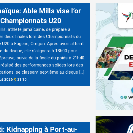
ïque: Able Mills vise l’or
 Championnats U20
ills, athlète jamaïcaine, se prépare à
er deux finales lors des Championnats du
U20 à Eugene, Oregon. Après avoir atteint
ale du disque, elle s'alignera à 18h00 pour
épreuve, suivie de la finale du poids à 21h40.
a réalisé des performances solides lors des
ications, se classant septième au disque […]
ût 2026
21:10
ti: Kidnapping à Port-au-