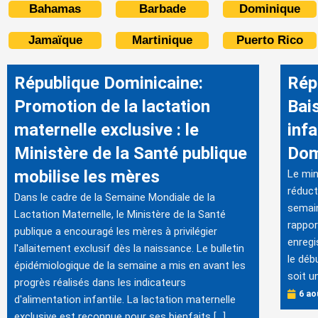
Bahamas
Barbade
Dominique
Jamaïque
Martinique
Puerto Rico
République Dominicaine:
Rép
Promotion de la lactation
Bai
maternelle exclusive : le
inf
Ministère de la Santé publique
Dom
mobilise les mères
Le min
réduct
Dans le cadre de la Semaine Mondiale de la
semain
Lactation Maternelle, le Ministère de la Santé
rappor
publique a encouragé les mères à privilégier
enregi
l'allaitement exclusif dès la naissance. Le bulletin
le déb
épidémiologique de la semaine a mis en avant les
soit u
progrès réalisés dans les indicateurs
6 ao
d'alimentation infantile. La lactation maternelle
exclusive est reconnue pour ses bienfaits […]