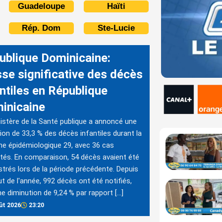
Guadeloupe
Haïti
Rép. Dom
Ste-Lucie
ublique Dominicaine:
sse significative des décès
antiles en République
inicaine
istère de la Santé publique a annoncé une
ion de 33,3 % des décès infantiles durant la
e épidémiologique 29, avec 36 cas
tés. En comparaison, 54 décès avaient été
strés lors de la période précédente. Depuis
ut de l'année, 992 décès ont été notifiés,
ne diminution de 9,24 % par rapport […]
ût 2026
23:20