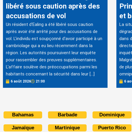
libéré sous caution après des
Prin
accusations de vol
et 
Un résident d'Ealing a été libéré sous caution
La sit
après avoir été arrêté pour des accusations de
dégrad
vol. L'individu est soupçonné d'avoir participé à un
dans 
cambriolage qui a eu lieu récemment dans la
direct
région. Les autorités poursuivent leur enquête
inquié
pour rassembler des preuves supplémentaires.
Malgré
L'affaire soulève des préoccupations parmi les
de plu
habitants concernant la sécurité dans leur […]
omnipr
6 août 2026
21:00
6 ao
Bahamas
Barbade
Dominique
Jamaïque
Martinique
Puerto Rico