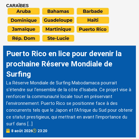
CARAÏBES
Puerto Rico en lice pour devenir la
prochaine Réserve Mondiale de
Surfing
La Réserve Mondiale de Surfing Mabodamaca pourrait
s'étendre sur l'ensemble de la côte d'Isabela. Ce projet vise à
renforcer la communauté locale tout en préservant
l'environnement. Puerto Rico se positionne face à des
concurrents tels que le Japon et l'Afrique du Sud pour obtenir
ce statut prestigieux, qui mettrait en avant l'importance du
surf dans […]
8 août 2026
23:20