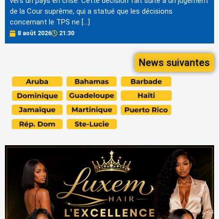
vers un pays en crise. Cette décision fait suite à un jugement
de la Cour suprême, qui a statué que les décisions
concernant le TPS ne […]
8 août 2026
21:30
News suivantes