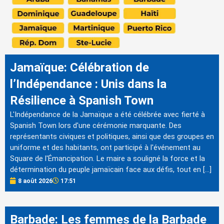
Jamaïque: Célébration de
l’Indépendance : Unis dans la
Résilience à Spanish Town
L'Indépendance de la Jamaïque a été célébrée avec fierté à
Spanish Town lors d'une cérémonie marquante. Des
représentants civiques et politiques, ainsi que des groupes en
uniforme et des habitants, ont participé à l'événement au
Square de l'Émancipation. Le maire a souligné la force et la
détermination du peuple jamaïcain face aux défis, tout en […]
8 août 2026
17:51
Barbade: Les femmes de la Barbade