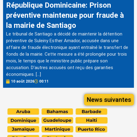
République Dominicaine: Prison
préventive maintenue pour fraude à
la mairie de Santiago
Le tribunal de Santiago a décidé de maintenir la détention
préventive de Suleiny Esther Amador, accusée dans une
affaire de fraude électronique ayant entraîné le transfert de
fonds de la mairie. Cette mesure a été prolongée pour trois
mois, le temps que le ministère public prépare son
accusation. D'autres accusés ont reçu des garanties
économiques. […]
10 août 2026
00:11
News suivantes