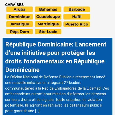
CARAÏBES
République Dominicaine: Lancement
d’une initiative pour protéger les
droits fondamentaux en République
Dominicaine
La Oficina Nacional de Defensa Pública a récemment lancé
une nouvelle initiative en intégrant 27 leaders
communautaires à la Red de Embajadores de la Libertad. Ces
ambassadeurs auront pour mission d'informer les citoyens
sur leurs droits et de signaler toute situation de violation
potentielle. Ils agiront en lien avec les défenseurs publics
pour garantir une […]