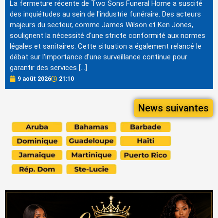
La fermeture récente de Two Sons Funeral Home a suscité
des inquiétudes au sein de l'industrie funéraire. Des acteurs
majeurs du secteur, comme James Wilson et Ken Jones,
soulignent la nécessité d'une stricte conformité aux normes
légales et sanitaires. Cette situation a également relancé le
débat sur l'importance d'une surveillance continue pour
garantir des services […]
9 août 2026
21:10
News suivantes