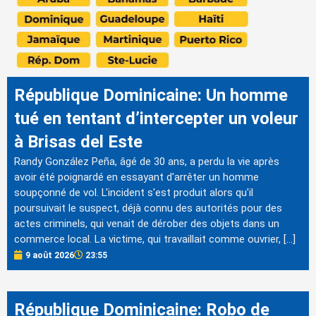
République Dominicaine: Un homme
tué en tentant d’intercepter un voleur
à Brisas del Este
Randy González Peña, âgé de 30 ans, a perdu la vie après
avoir été poignardé en essayant d'arrêter un homme
soupçonné de vol. L'incident s'est produit alors qu'il
poursuivait le suspect, déjà connu des autorités pour des
actes criminels, qui venait de dérober des objets dans un
commerce local. La victime, qui travaillait comme ouvrier, […]
9 août 2026
23:55
République Dominicaine: Robo de