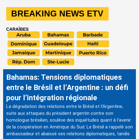
BREAKING NEWS ETV
CARAÏBES
Bahamas: Tensions diplomatiques
entre le Brésil et l’Argentine : un défi
pour l’intégration régionale
La dégradation des relations entre le Brésil et l'Argentine,
suite aux attaques du président argentin contre son
homologue brésilien, soulève des inquiétudes quant à l'avenir
de la coopération en Amérique du Sud. Le Brésil a rappelé son
ambassadeur et abaissé ses relations diplomatiques, tandis