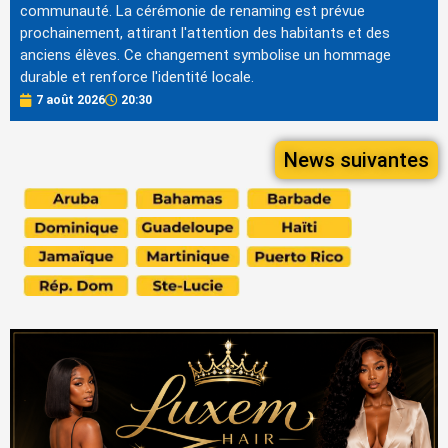
communauté. La cérémonie de renaming est prévue
prochainement, attirant l'attention des habitants et des
anciens élèves. Ce changement symbolise un hommage
durable et renforce l'identité locale.
7 août 2026
20:30
News suivantes