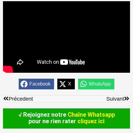
Facebook
X
WhatsApp
Précédent
Sui
Précedent
Suivant
√ Rejoignez notre
Chaîne Whatsapp
pour ne rien rater
cliquez ici