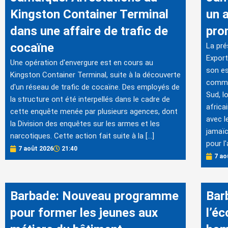
Kingston Container Terminal
un 
dans une affaire de trafic de
pro
cocaïne
La pré
Export
Une opération d'envergure est en cours au
son es
Kingston Container Terminal, suite à la découverte
commer
d'un réseau de trafic de cocaïne. Des employés de
Sud, lo
la structure ont été interpellés dans le cadre de
africa
cette enquête menée par plusieurs agences, dont
avec l
la Division des enquêtes sur les armes et les
jamaïc
narcotiques. Cette action fait suite à la […]
pour l'
7 août 2026
21:40
7 ao
Barbade: Nouveau programme
Bar
pour former les jeunes aux
l’é