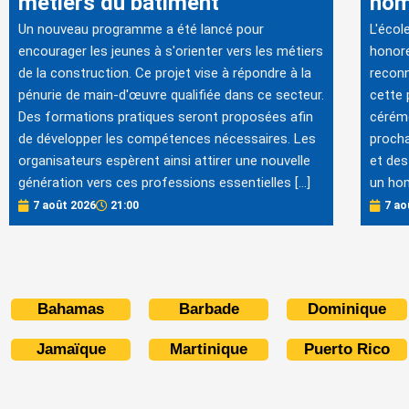
métiers du bâtiment
hom
Un nouveau programme a été lancé pour
L'écol
encourager les jeunes à s'orienter vers les métiers
honore
de la construction. Ce projet vise à répondre à la
reconn
pénurie de main-d'œuvre qualifiée dans ce secteur.
cette 
Des formations pratiques seront proposées afin
cérémo
de développer les compétences nécessaires. Les
procha
organisateurs espèrent ainsi attirer une nouvelle
et des
génération vers ces professions essentielles […]
un hom
7 août 2026
21:00
7 ao
Bahamas
Barbade
Dominique
Jamaïque
Martinique
Puerto Rico