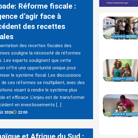
bade: Réforme fiscale :
gence d’agir face à
xcédent des recettes
cales
entation des recettes fiscales des
rises souligne la nécessité de réformes
s. Les experts soulignent que cette
ion offre une opportunité unique pour
iser le système fiscal. Les discussions
 de ces réformes se multiplient, avec des
itions visant à rendre le système plus
ble et efficace. L'enjeu est de transformer
cédent en investissements […]
ût 2026
22:00
aïque et Afrique du Sud :