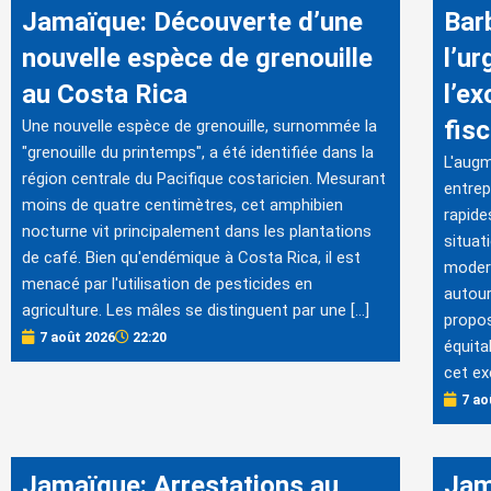
Jamaïque: Découverte d’une
Bar
nouvelle espèce de grenouille
l’ur
au Costa Rica
l’e
fis
Une nouvelle espèce de grenouille, surnommée la
"grenouille du printemps", a été identifiée dans la
L'augm
région centrale du Pacifique costaricien. Mesurant
entrep
moins de quatre centimètres, cet amphibien
rapide
nocturne vit principalement dans les plantations
situat
de café. Bien qu'endémique à Costa Rica, il est
modern
menacé par l'utilisation de pesticides en
autour
agriculture. Les mâles se distinguent par une […]
propos
7 août 2026
22:20
équita
cet ex
7 ao
Jamaïque: Arrestations au
Jam