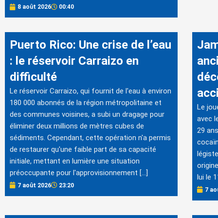
8 août 2026
00:40
Puerto Rico: Une crise de l’eau
Jam
: le réservoir Carraizo en
anc
difficulté
déc
acc
Le réservoir Carraizo, qui fournit de l'eau à environ
180 000 abonnés de la région métropolitaine et
Le jou
des communes voisines, a subi un dragage pour
avec l
éliminer deux millions de mètres cubes de
29 ans
sédiments. Cependant, cette opération n'a permis
cocaïn
de restaurer qu'une faible part de sa capacité
légist
initiale, mettant en lumière une situation
origin
préoccupante pour l'approvisionnement […]
lui le
7 août 2026
23:20
7 ao