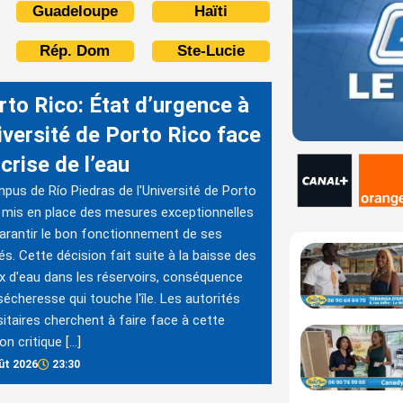
Guadeloupe
Haïti
Rép. Dom
Ste-Lucie
rto Rico: État d’urgence à
iversité de Porto Rico face
 crise de l’eau
pus de Río Piedras de l'Université de Porto
 mis en place des mesures exceptionnelles
arantir le bon fonctionnement de ses
tés. Cette décision fait suite à la baisse des
x d'eau dans les réservoirs, conséquence
sécheresse qui touche l'île. Les autorités
sitaires cherchent à faire face à cette
on critique […]
ût 2026
23:30