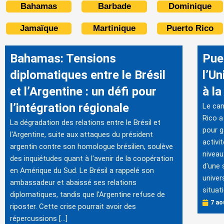
Bahamas
Barbade
Dominique
Jamaïque
Martinique
Puerto Rico
Bahamas: Tensions
Pue
diplomatiques entre le Brésil
l’Un
et l’Argentine : un défi pour
à la
l’intégration régionale
Le cam
Rico a
La dégradation des relations entre le Brésil et
pour g
l'Argentine, suite aux attaques du président
activi
argentin contre son homologue brésilien, soulève
niveau
des inquiétudes quant à l'avenir de la coopération
d'une 
en Amérique du Sud. Le Brésil a rappelé son
univer
ambassadeur et abaissé ses relations
situati
diplomatiques, tandis que l'Argentine refuse de
7 ao
riposter. Cette crise pourrait avoir des
répercussions […]