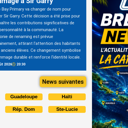
mage à Sir Garry
e Bay Primary va changer de nom pour
r Sir Garry. Cette décision a été prise pour
aître les contributions significatives de
personnalité à la communauté. La
nie de renaming est prévue
inement, attirant l'attention des habitants
 anciens élèves. Ce changement symbolise
mage durable et renforce l'identité locale.
ût 2026
20:30
News suivantes
Guadeloupe
Haïti
Rép. Dom
Ste-Lucie