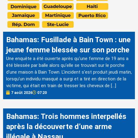
Bahamas: Fusillade à Bain Town : une
jeune femme blessée sur son porche
Une enquête a été ouverte après qu'une femme de 19 ans a
été blessée par balle alors qu'elle se trouvait sur le porche
d'une maison à Bain Town. L'incident s'est produit jeudi matin,
lorsqu'un individu masqué a surgi et a tiré en direction de la
victime, qui était en train de tresser les cheveux de […]
7 août 2026
07:20
Bahamas: Trois hommes interpellés
après la découverte d’une arme
illégale à Nassau