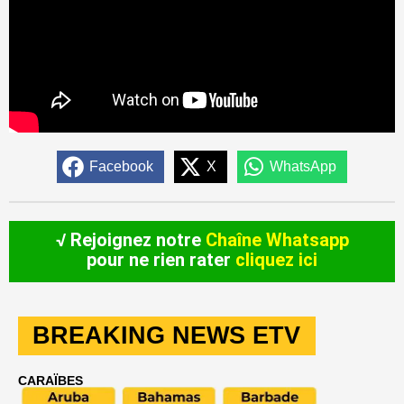
Facebook
X
WhatsApp
√ Rejoignez notre
Chaîne Whatsapp
pour ne rien rater
cliquez ici
BREAKING NEWS ETV
CARAÏBES