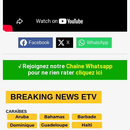
Facebook
X
WhatsApp
√ Rejoignez notre
Chaîne Whatsapp
pour ne rien rater
cliquez ici
BREAKING NEWS ETV
CARAÏBES