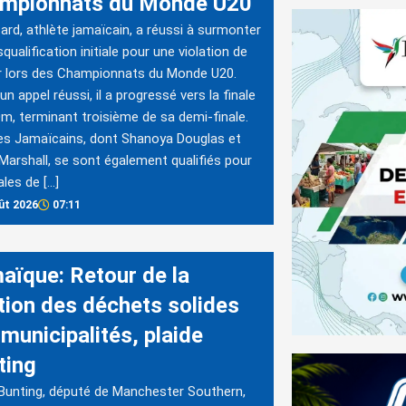
mpionnats du Monde U20
ard, athlète jamaïcain, a réussi à surmonter
squalification initiale pour une violation de
r lors des Championnats du Monde U20.
un appel réussi, il a progressé vers la finale
m, terminant troisième de sa demi-finale.
es Jamaïcains, dont Shanoya Douglas et
Marshall, se sont également qualifiés pour
ales de […]
ût 2026
07:11
aïque: Retour de la
tion des déchets solides
municipalités, plaide
ting
Bunting, député de Manchester Southern,