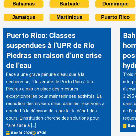
Bahamas
Barbade
Dominique
Jamaïque
Martinique
Puerto Rico
Puerto Rico: Classes
Bah
suspendues à l’UPR de Río
hom
Piedras en raison d’une crise
pos
de l’eau
hyd
Face à une grave pénurie d'eau due à la
Trois 
sécheresse, l'Université de Porto Rico à Río
interp
Piedras a mis en place des mesures
d'envi
exceptionnelles pour maintenir ses activités. La
3 295 
réduction des niveaux d'eau dans les réservoirs a
dans u
conduit à la décision de reporter le début des
de l'o
cours. L'institution cherche des solutions pour
reçues
faire face à […]
8 ao
8 août 2026
07:30