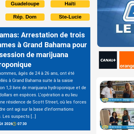
Guadeloupe
Haïti
Rép. Dom
Ste-Lucie
amas: Arrestation de trois
mes à Grand Bahama pour
session de marijuana
roponique
hommes, âgés de 24 à 26 ans, ont été
ellés à Grand Bahama suite à la saisie
ron 1,3 livre de marijuana hydroponique et de
dollars en espèces. L'opération a eu lieu
ne résidence de Scott Street, où les forces
rdre ont agi sur la base d'informations
. Les suspects […]
ût 2026
07:30