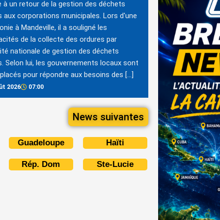
e à un retour de la gestion des déchets
s aux corporations municipales. Lors d'une
nie à Mandeville, il a souligné les
cacités de la collecte des ordures par
rité nationale de gestion des déchets
s. Selon lui, les gouvernements locaux sont
placés pour répondre aux besoins des […]
ût 2026
07:00
News suivantes
Guadeloupe
Haïti
Rép. Dom
Ste-Lucie