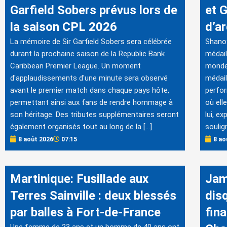
Garfield Sobers prévus lors de
et 
la saison CPL 2026
d’ar
La mémoire de Sir Garfield Sobers sera célébrée
Shanoy
durant la prochaine saison de la Republic Bank
médail
Caribbean Premier League. Un moment
monde 
d'applaudissements d'une minute sera observé
médail
avant le premier match dans chaque pays hôte,
perfor
permettant ainsi aux fans de rendre hommage à
où ell
son héritage. Des tributes supplémentaires seront
lui, e
également organisés tout au long de la […]
soulig
8 août 2026
07:15
8 ao
Martinique: Fusillade aux
Jam
Terres Sainville : deux blessés
disq
par balles à Fort-de-France
fin
Une femme de 23 ans et un homme de 40 ans ont