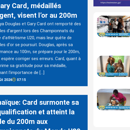
Gary Card, médaillés
gent, visent l’or au 200m
a Douglas et Gary Card ont remporté des
les d'argent lors des Championnats du
d'athlétisme U20, mais leur quête de
les d'or se poursuit. Douglas, après sa
mance au 100m, se prépare pour le 200m,
e espère corriger ses erreurs. Card, quant à
xprime sa gratitude pour sa médaille,
nant l'importance de […]
ût 2026
07:15
aïque: Card surmonte sa
ualification et atteint la
ale du 200m aux