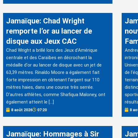
Jamaïque: Chad Wright
Jam
remporte l’or au lancer de
nouv
disque aux Jeux CAC
Fam
Chad Wright a brillé lors des Jeux d'Amérique
Andrew
centrale et des Caraïbes en décrochant la
intron
médaille d'or au lancer de disque avec un jet de
Univer
63,39 mètres. Rinaldo Moore a également fait
de l'éq
forte impression en obtenant l'argent sur 110
terrai
mètres haies, dans une course très serrée.
distin
D'autres athlètes, comme Shafiqua Maloney, ont
sporti
également atteint le […]
résult
8 août 2026
07:20
8 ao
Jamaïque: Hommages à Sir
Jam