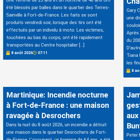
Cha
été blessés par balles dans le quartier des Terres-
Gary C
Sainville à Fort-de-France. Les faits se sont
une di
produits vendredi soir, lorsque des tirs ont été
couloi
effectués par un individu à moto. Les victimes,
Après 
touchées au bas du corps, ont été rapidement
du 200
transportées au Centre hospitalier […]
D'autr
8 août 2026
07:11
Tiana 
les fin
8 ao
Martinique: Incendie nocturne
Jam
à Fort-de-France : une maison
ges
ravagée à Desrochers
aux 
Bun
Dans la nuit du 8 août 2026, un incendie a détruit
une maison dans le quartier Desrochers de Fort-
Peter 
de-France. L'occupant, un homme de 64 ans, a été