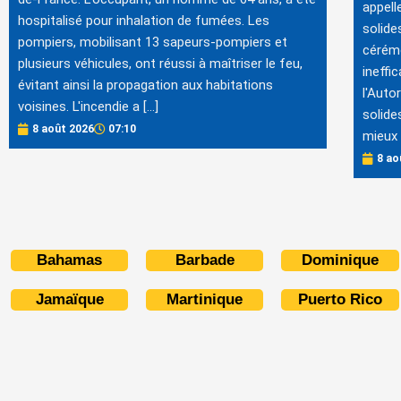
appell
hospitalisé pour inhalation de fumées. Les
solide
pompiers, mobilisant 13 sapeurs-pompiers et
cérémo
plusieurs véhicules, ont réussi à maîtriser le feu,
ineffi
évitant ainsi la propagation aux habitations
l'Auto
voisines. L'incendie a […]
solide
8 août 2026
07:10
mieux 
8 ao
Bahamas
Barbade
Dominique
Jamaïque
Martinique
Puerto Rico