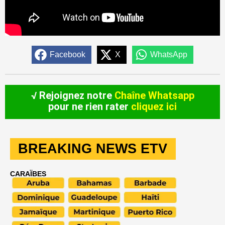
Facebook
X
WhatsApp
√ Rejoignez notre
Chaîne Whatsapp
pour ne rien rater
cliquez ici
BREAKING NEWS ETV
CARAÏBES