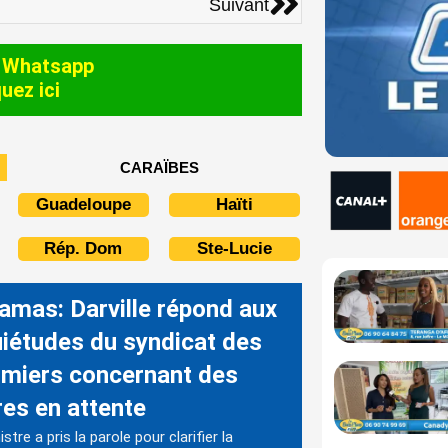
Suivant
 Whatsapp
quez ici
CARAÏBES
Guadeloupe
Haïti
Rép. Dom
Ste-Lucie
amas: Darville répond aux
uiétudes du syndicat des
irmiers concernant des
res en attente
stre a pris la parole pour clarifier la