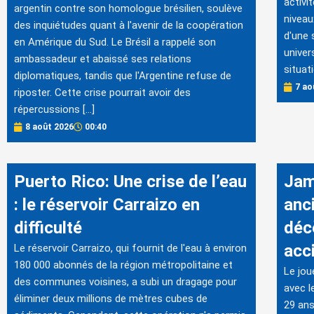
activi
argentin contre son homologue brésilien, soulève
niveau
des inquiétudes quant à l'avenir de la coopération
d'une 
en Amérique du Sud. Le Brésil a rappelé son
univer
ambassadeur et abaissé ses relations
situati
diplomatiques, tandis que l'Argentine refuse de
7 ao
riposter. Cette crise pourrait avoir des
répercussions […]
8 août 2026
00:40
Puerto Rico: Une crise de l’eau
Jam
: le réservoir Carraizo en
anc
difficulté
déc
acc
Le réservoir Carraizo, qui fournit de l'eau à environ
180 000 abonnés de la région métropolitaine et
Le jou
des communes voisines, a subi un dragage pour
avec l
éliminer deux millions de mètres cubes de
29 ans