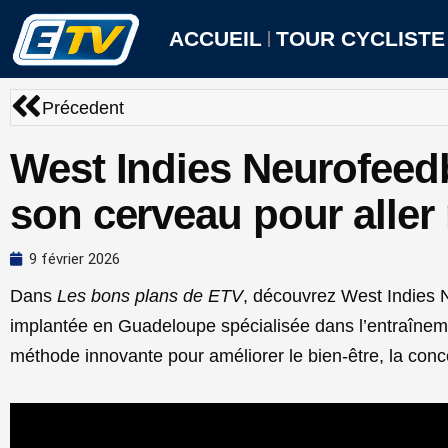
Aller
au
ACCUEIL
TOUR CYCLISTE
contenu
Précédent
Précedent
West Indies Neurofeed
son cerveau pour aller
9 février 2026
Dans
Les bons plans de ETV
, découvrez West Indies 
implantée en Guadeloupe spécialisée dans l’entraînemen
méthode innovante pour améliorer le bien-être, la conce