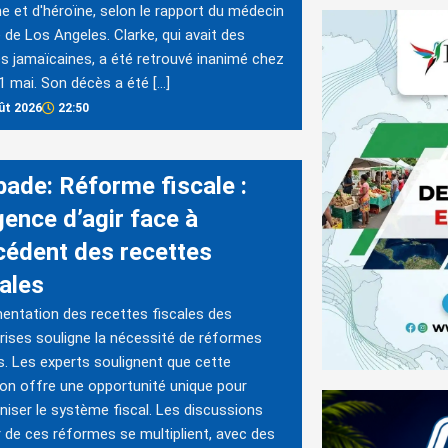
e et d'héroïne, selon le rapport du médecin
e de Los Angeles. Clarke, qui avait des
es jamaïcaines, a été retrouvé inanimé chez
 11 mai. Son décès a été […]
ût 2026
22:50
bade: Réforme fiscale :
gence d’agir face à
xcédent des recettes
cales
entation des recettes fiscales des
rises souligne la nécessité de réformes
s. Les experts soulignent que cette
ion offre une opportunité unique pour
iser le système fiscal. Les discussions
 de ces réformes se multiplient, avec des