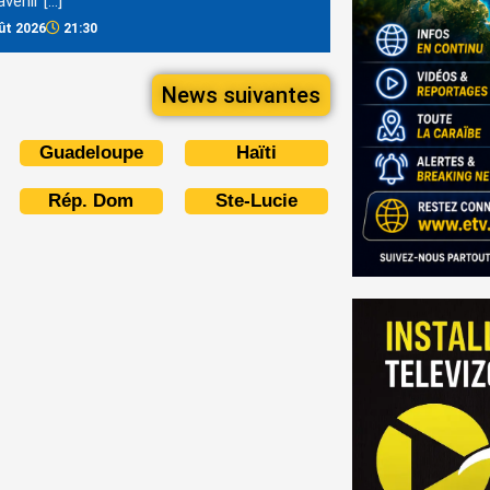
avenir […]
ût 2026
21:30
News suivantes
Guadeloupe
Haïti
Rép. Dom
Ste-Lucie