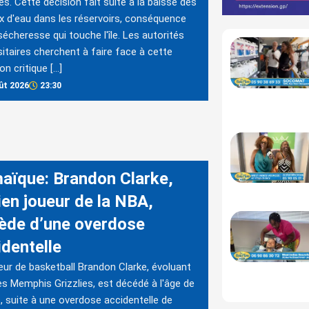
tés. Cette décision fait suite à la baisse des
x d'eau dans les réservoirs, conséquence
sécheresse qui touche l'île. Les autorités
sitaires cherchent à faire face à cette
on critique […]
ût 2026
23:30
aïque: Brandon Clarke,
ien joueur de la NBA,
ède d’une overdose
identelle
eur de basketball Brandon Clarke, évoluant
es Memphis Grizzlies, est décédé à l'âge de
, suite à une overdose accidentelle de