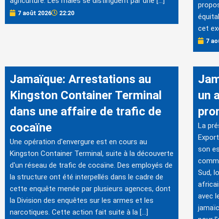
agriculture. Les mâles se distinguent par une […]
propos
7 août 2026
22:20
équita
cet ex
7 ao
Jamaïque: Arrestations au
Jam
Kingston Container Terminal
un 
dans une affaire de trafic de
pro
cocaïne
La pré
Export
Une opération d'envergure est en cours au
son es
Kingston Container Terminal, suite à la découverte
commer
d'un réseau de trafic de cocaïne. Des employés de
Sud, lo
la structure ont été interpellés dans le cadre de
africa
cette enquête menée par plusieurs agences, dont
avec l
la Division des enquêtes sur les armes et les
jamaïc
narcotiques. Cette action fait suite à la […]