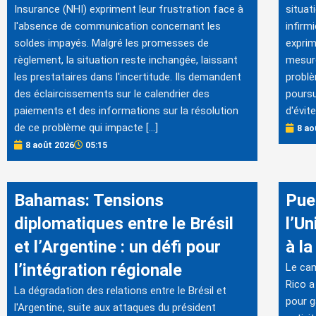
Insurance (NHI) expriment leur frustration face à
situat
l'absence de communication concernant les
infirm
soldes impayés. Malgré les promesses de
exprim
règlement, la situation reste inchangée, laissant
mesure
les prestataires dans l'incertitude. Ils demandent
problè
des éclaircissements sur le calendrier des
poursu
paiements et des informations sur la résolution
d'évit
de ce problème qui impacte […]
8 ao
8 août 2026
05:15
Bahamas: Tensions
Pue
diplomatiques entre le Brésil
l’Un
et l’Argentine : un défi pour
à la
l’intégration régionale
Le cam
Rico a
La dégradation des relations entre le Brésil et
pour g
l'Argentine, suite aux attaques du président