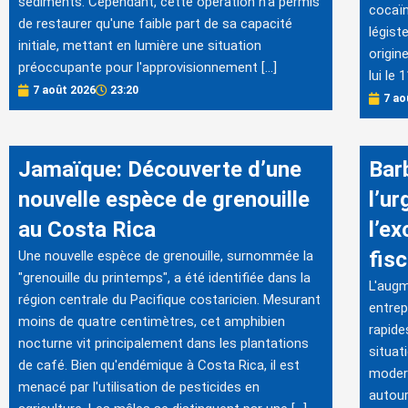
sédiments. Cependant, cette opération n'a permis
cocaïn
de restaurer qu'une faible part de sa capacité
légist
initiale, mettant en lumière une situation
origin
préoccupante pour l'approvisionnement […]
lui le
7 août 2026
23:20
7 ao
Jamaïque: Découverte d’une
Bar
nouvelle espèce de grenouille
l’ur
au Costa Rica
l’e
fis
Une nouvelle espèce de grenouille, surnommée la
"grenouille du printemps", a été identifiée dans la
L'augm
région centrale du Pacifique costaricien. Mesurant
entrep
moins de quatre centimètres, cet amphibien
rapide
nocturne vit principalement dans les plantations
situat
de café. Bien qu'endémique à Costa Rica, il est
modern
menacé par l'utilisation de pesticides en
autour