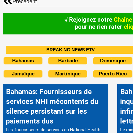
Précedent
√ Rejoignez notre
Chaîne
pour ne rien rater
cli
BREAKING NEWS ETV
Bahamas
Barbade
Dominique
Jamaïque
Martinique
Puerto Rico
Bahamas: Fournisseurs de
Bah
services NHI mécontents du
inq
silence persistant sur les
inf
paiements dus
lett
Les fournisseurs de services du National Health
Le mini