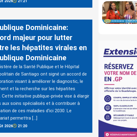
ût 2026
21:21
ublique Dominicaine:
ord majeur pour lutter
re les hépatites virales en
ublique Dominicaine
istère de la Santé Publique et le Hôpital
olitain de Santiago ont signé un accord de
oration visant à améliorer le diagnostic, le
ment et la recherche sur les hépatites
. Cette initiative publique-privée vise à élargir
s aux soins spécialisés et à contribuer à
ination de ces maladies d'ici 2030. Le
ariat permettra […]
ût 2026
21:20