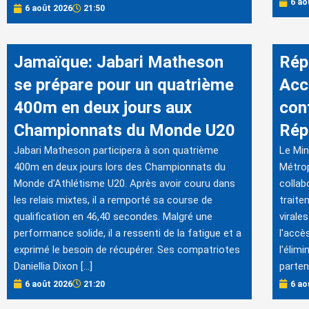
6 ao
6 août 2026
21:50
Jamaïque: Jabari Matheson
Rép
se prépare pour un quatrième
Acc
400m en deux jours aux
cont
Championnats du Monde U20
Rép
Jabari Matheson participera à son quatrième
Le Min
400m en deux jours lors des Championnats du
Métrop
Monde d'Athlétisme U20. Après avoir couru dans
collab
les relais mixtes, il a remporté sa course de
traite
qualification en 46,40 secondes. Malgré une
virales
performance solide, il a ressenti de la fatigue et a
l'accè
exprimé le besoin de récupérer. Ses compatriotes
l'élim
Daniellia Dixon […]
parten
6 août 2026
21:20
6 ao