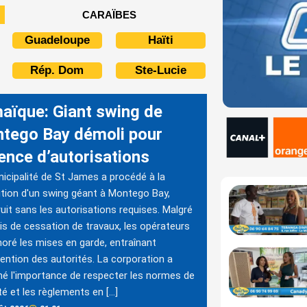
CARAÏBES
Guadeloupe
Haïti
Rép. Dom
Ste-Lucie
aïque: Giant swing de
tego Bay démoli pour
ence d’autorisations
icipalité de St James a procédé à la
tion d'un swing géant à Montego Bay,
uit sans les autorisations requises. Malgré
is de cessation de travaux, les opérateurs
noré les mises en garde, entraînant
rvention des autorités. La corporation a
né l'importance de respecter les normes de
té et les règlements en […]