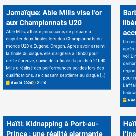
Jamaïque: Able Mills vise l’or
Bar
aux Championnats U20
lib
acc
Able Mills, athlète jamaïcaine, se prépare à
disputer deux finales lors des Championnats du
Un rés
monde U20 à Eugene, Oregon. Après avoir atteint
après 
la finale du disque, elle s'alignera à 18h00 pour
vol. L
cette épreuve, suivie de la finale du poids à 21h40.
cambri
Mills a réalisé des performances solides lors des
région
qualifications, se classant septième au disque […]
pour r
6 août 2026
21:10
L'affa
habita
6 ao
Haïti: Kidnapping à Port-au-
Haï
Prince : une réalité alarmante
l’in