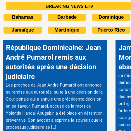
BREAKING NEWS ETV
Bahamas
Barbade
Dominique
Jamaïque
Martinique
Puerto Rico
République Dominicaine: Jean
Jam
André Pumarol remis aux
Mon
autorités après une décision
abs
judiciaire
La mun
démoli
Les proches de Jean André Pumarol ont annoncé
constr
sa remise aux autorités, suite à une décision de la
des av
Cour pénale qui a annulé une précédente décision
ont ig
en sa faveur. Pumarol, accusé de la mort de
l'inte
Yolanda Handal Abugabir, a été placé en détention
soulig
préventive. Son avocat a exprimé le souhait que le
sécuri
processus judiciaire se […]