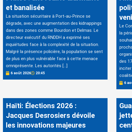
et banalisée
poli
veni
La situation sécuritaire à Port-au-Prince se
dégrade, avec une augmentation des kidnappings
Le Con
dans des zones comme Bourdon et Delmas. Le
la pér
directeur exécutif du RNDDH a exprimé ses
souhai
inquiétudes face à la complexité de la situation.
procha
Malgré la présence policière, la population se sent
organi
de plus en plus vulnérable face à cette menace
des 17
omniprésente. Les autorités […]
incite
6 août 2026
20:45
coalit
6 ao
Haïti: Élections 2026 :
Gua
Jacques Desrosiers dévoile
jet
les innovations majeures
cen