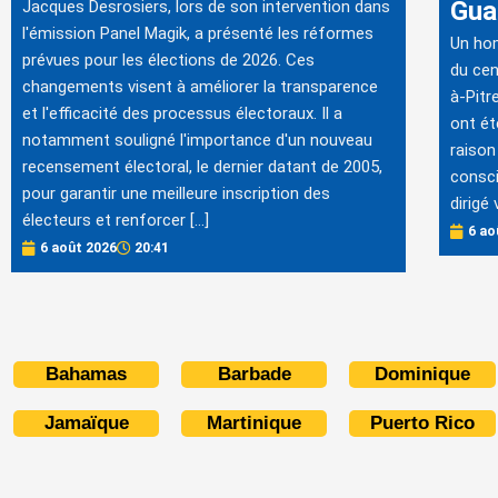
Gua
Jacques Desrosiers, lors de son intervention dans
l'émission Panel Magik, a présenté les réformes
Un ho
prévues pour les élections de 2026. Ces
du cen
changements visent à améliorer la transparence
à-Pitr
et l'efficacité des processus électoraux. Il a
ont ét
notamment souligné l'importance d'un nouveau
raison
recensement électoral, le dernier datant de 2005,
consci
pour garantir une meilleure inscription des
dirigé 
électeurs et renforcer […]
6 ao
6 août 2026
20:41
Bahamas
Barbade
Dominique
Jamaïque
Martinique
Puerto Rico