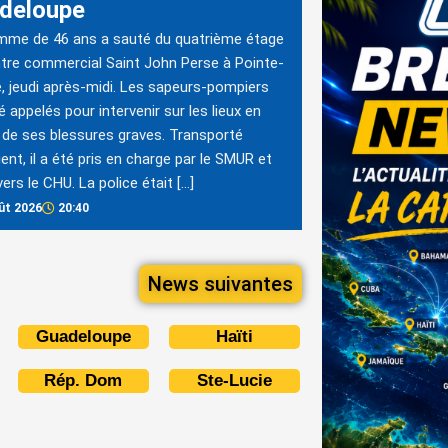
deloupe
mme de 46 ans a sauté du quatrième étage
tre commercial Saint John Perse à Pointe-
e, jeudi après-midi. Les sapeurs-pompiers
é appelés pour intervenir sur les lieux en
 de ses blessures graves. Transporté
ent, il a été pris en charge par le SMUR et
vers le CHU. La police était […]
ût 2026
20:40
News suivantes
Guadeloupe
Haïti
Rép. Dom
Ste-Lucie