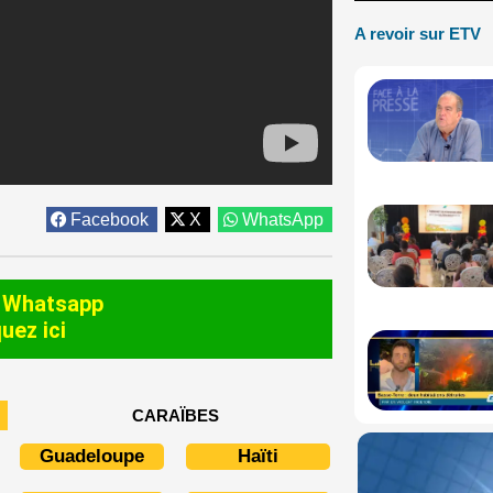
A revoir sur ETV
Facebook
X
WhatsApp
 Whatsapp
quez ici
CARAÏBES
Guadeloupe
Haïti