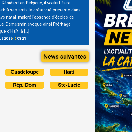
. Résidant en Belgique, il voulait faire
rir à ses amis la créativité présente dans
ys natal, malgré l'absence d'écoles de
e. Demesmin évoque ainsi l'héritage
que d'Haïti à […]
ût 2026
08:21
News suivantes
Guadeloupe
Haïti
Rép. Dom
Ste-Lucie