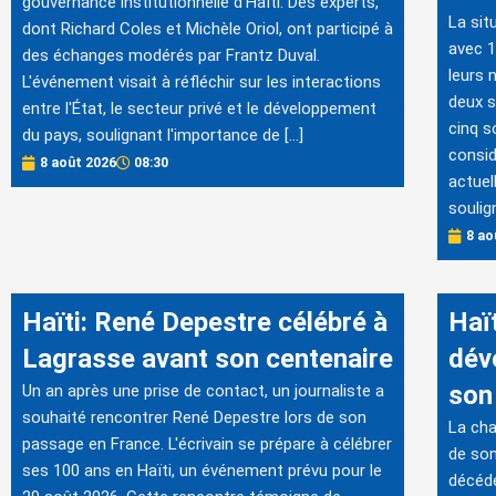
gouvernance institutionnelle d'Haïti. Des experts,
La sit
dont Richard Coles et Michèle Oriol, ont participé à
avec 1
des échanges modérés par Frantz Duval.
leurs 
L'événement visait à réfléchir sur les interactions
deux s
entre l'État, le secteur privé et le développement
cinq s
du pays, soulignant l'importance de […]
consid
8 août 2026
08:30
actuel
soulig
8 ao
Haïti: René Depestre célébré à
Haï
Lagrasse avant son centenaire
dévo
son
Un an après une prise de contact, un journaliste a
souhaité rencontrer René Depestre lors de son
La cha
passage en France. L'écrivain se prépare à célébrer
de son
ses 100 ans en Haïti, un événement prévu pour le
décédé