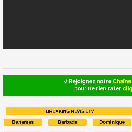
√ Rejoignez notre
Chaîne
pour ne rien rater
cli
BREAKING NEWS ETV
Bahamas
Barbade
Dominique