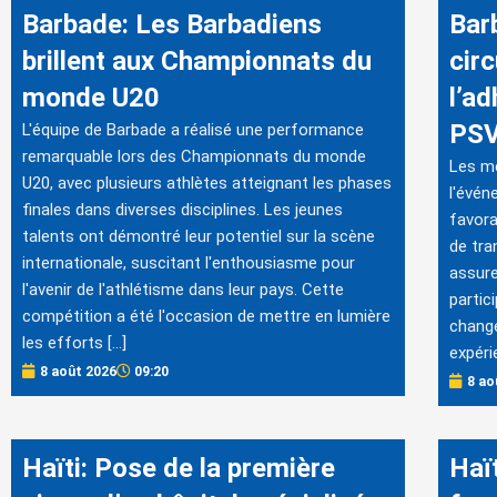
Barbade: Les Barbadiens
Bar
brillent aux Championnats du
circ
monde U20
l’a
PS
L'équipe de Barbade a réalisé une performance
remarquable lors des Championnats du monde
Les me
U20, avec plusieurs athlètes atteignant les phases
l'évén
finales dans diverses disciplines. Les jeunes
favora
talents ont démontré leur potentiel sur la scène
de tra
internationale, suscitant l'enthousiasme pour
assurer
l'avenir de l'athlétisme dans leur pays. Cette
partic
compétition a été l'occasion de mettre en lumière
change
les efforts […]
expéri
8 août 2026
09:20
8 ao
Haïti: Pose de la première
Haï