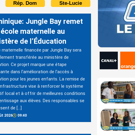
Rép. Dom
Ste-Lucie
inique: Jungle Bay remet
 école maternelle au
istère de l’Éducation
e maternelle financée par Jungle Bay sera
ellement transférée au ministère de
ation. Ce projet marque une étape
ante dans l'amélioration de l'accès à
ation pour les jeunes enfants. La remise de
infrastructure vise à renforcer le système
if local et à offrir de meilleures conditions
entissage aux élèves. Des responsables se
ssent de […]
ût 2026
09:40