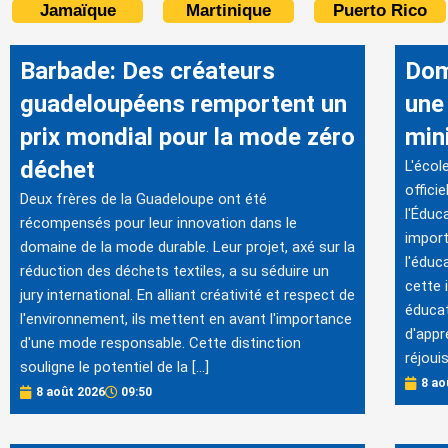
Jamaïque
Martinique
Puerto Rico
Barbade: Des créateurs
Dom
guadeloupéens remportent un
une
prix mondial pour la mode zéro
min
déchet
L'écol
offici
Deux frères de la Guadeloupe ont été
l'Éduc
récompensés pour leur innovation dans le
import
domaine de la mode durable. Leur projet, axé sur la
l'éduc
réduction des déchets textiles, a su séduire un
cette 
jury international. En alliant créativité et respect de
éducat
l'environnement, ils mettent en avant l'importance
d'appr
d'une mode responsable. Cette distinction
réjoui
souligne le potentiel de la […]
8 ao
8 août 2026
09:50