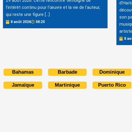
29 août 2026. Cette rencontre témoigne de
d'Haïti
l'intérêt continu pour l'œuvre et la vie de l'auteur,
découv
qui reste une figure […]
son pa
8 août 2026
08:25
musiqu
artisti
8 ao
Bahamas
Barbade
Dominique
Jamaïque
Martinique
Puerto Rico