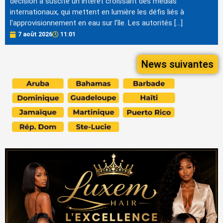
décision a suscité un intérêt croissant des médias
internationaux, qui mettent en lumière les défis liés à
l'approvisionnement en eau sur l'île. Les autorités […]
7 août 2026
11:01
News suivantes