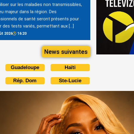
iliser sur les maladies non transmissibles,
eu majeur dans la région. Des
sionnels de santé seront présents pour
er des tests variés, permettant aux […]
ût 2026
16:20
News suivantes
Guadeloupe
Haïti
Rép. Dom
Ste-Lucie