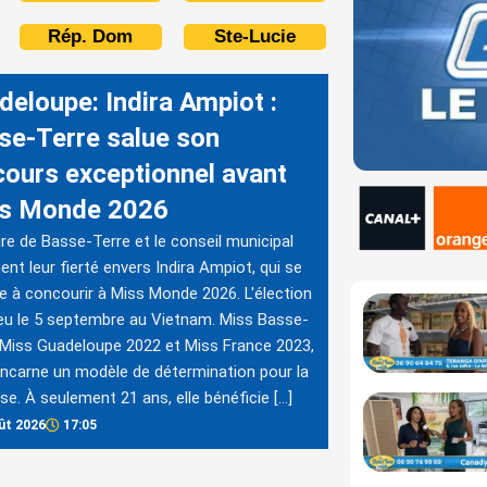
Rép. Dom
Ste-Lucie
deloupe: Indira Ampiot :
se-Terre salue son
cours exceptionnel avant
s Monde 2026
re de Basse-Terre et le conseil municipal
ent leur fierté envers Indira Ampiot, qui se
e à concourir à Miss Monde 2026. L'élection
ieu le 5 septembre au Vietnam. Miss Basse-
 Miss Guadeloupe 2022 et Miss France 2023,
 incarne un modèle de détermination pour la
se. À seulement 21 ans, elle bénéficie […]
ût 2026
17:05