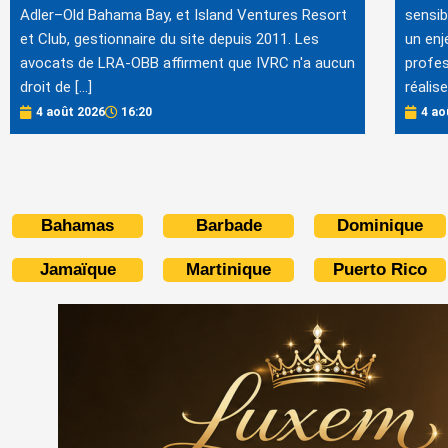
Adler–Old Bahama Bay, et Island Ventures Resort
sensib
et Club, gestionnaire du site depuis 2011. Les
un enj
avocats de LRA-OBB affirment que IVRC n'a aucun
profes
droit de […]
réalis
4 août 2026
16:20
4 ao
Bahamas
Barbade
Dominique
Jamaïque
Martinique
Puerto Rico