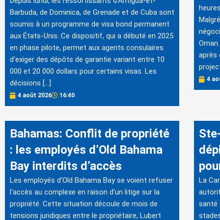
Depuis lundi, les ressortissants d'Antigua-et-
heures
Barbuda, de Dominica, de Grenade et de Cuba sont
Malgré
soumis à un programme de visa bond permanent
négoci
aux États-Unis. Ce dispositif, qui a débuté en 2025
Oman. 
en phase pilote, permet aux agents consulaires
après 
d'exiger des dépôts de garantie variant entre 10
projec
000 et 20 000 dollars pour certains visas. Les
4 ao
décisions […]
4 août 2026
16:40
Bahamas: Conflit de propriété
Ste
: les employés d’Old Bahama
dép
Bay interdits d’accès
pou
Les employés d'Old Bahama Bay se voient refuser
La Car
l'accès au complexe en raison d'un litige sur la
autori
propriété. Cette situation découle de mois de
santé 
tensions juridiques entre le propriétaire, Lubert
stades