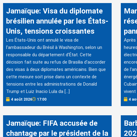
Jamaïque: Visa du diplomate
Mar
brésilien annulée par les États-
rés
Unis, tensions croissantes
pan
Les États-Unis ont annulé le visa de
Après 
l'ambassadeur du Brésil à Washington, selon un
heures
responsable du département d'État. Cette
électr
décision fait suite au refus de Brasilia d'accorder
encore
des visas à deux diplomates américains. Bien que
de l'a
cette mesure soit prise dans un contexte de
énergé
tensions entre les administrations de Donald
Cubain
Trump et Luiz Inacio Lula da […]
vivent 
4 août 2026
17:00
4 ao
Jamaïque: FIFA accusée de
Bar
chantage par le président de la
202