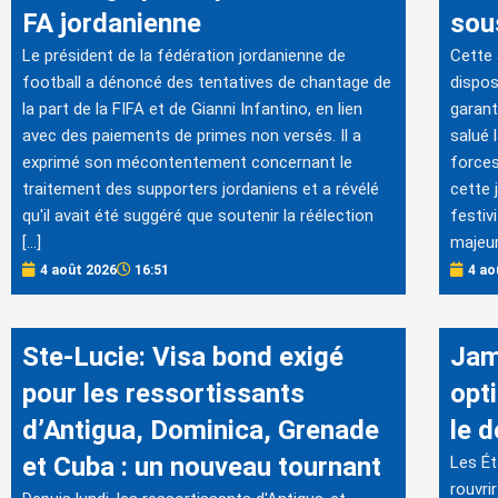
FA jordanienne
sous
Le président de la fédération jordanienne de
Cette
football a dénoncé des tentatives de chantage de
dispos
la part de la FIFA et de Gianni Infantino, en lien
garant
avec des paiements de primes non versés. Il a
salué 
exprimé son mécontentement concernant le
forces
traitement des supporters jordaniens et a révélé
cette 
qu'il avait été suggéré que soutenir la réélection
festiv
[…]
majeur
4 août 2026
16:51
4 ao
Ste-Lucie: Visa bond exigé
Jam
pour les ressortissants
opt
d’Antigua, Dominica, Grenade
le 
et Cuba : un nouveau tournant
Les Ét
rouvri