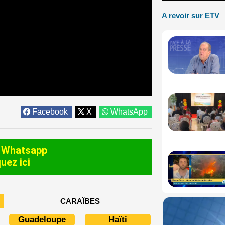
A revoir sur ETV
Facebook
X
WhatsApp
 Whatsapp
quez ici
CARAÏBES
Guadeloupe
Haïti