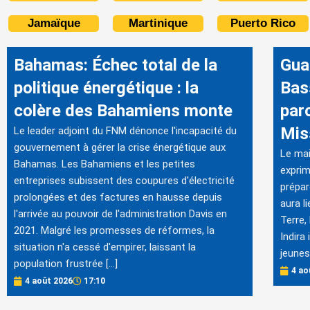
Jamaïque
Martinique
Puerto Rico
Bahamas: Échec total de la
Gua
politique énergétique : la
Bas
colère des Bahamiens monte
par
Mis
Le leader adjoint du FNM dénonce l'incapacité du
gouvernement à gérer la crise énergétique aux
Le mai
Bahamas. Les Bahamiens et les petites
exprim
entreprises subissent des coupures d'électricité
prépar
prolongées et des factures en hausse depuis
aura l
l'arrivée au pouvoir de l'administration Davis en
Terre,
2021. Malgré les promesses de réformes, la
Indira
situation n'a cessé d'empirer, laissant la
jeunes
population frustrée […]
4 ao
4 août 2026
17:10