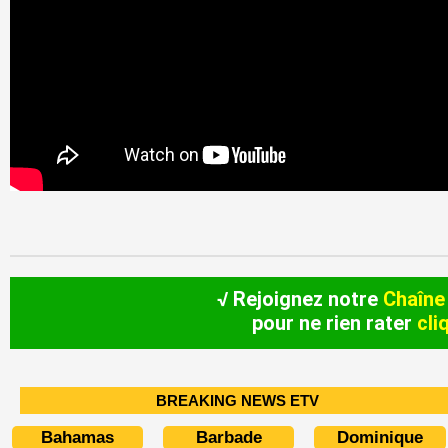
√ Rejoignez notre
Chaîne
pour ne rien rater
cli
BREAKING NEWS ETV
Bahamas
Barbade
Dominique