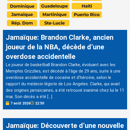
Jamaïque: Brandon Clarke, ancien
joueur de la NBA, décède d’une
overdose accidentelle
Le joueur de basketball Brandon Clarke, évoluant avec les
Memphis Grizzlies, est décédé à l'âge de 29 ans, suite à une
overdose accidentelle de cocaïne et d'héroïne, selon le
rapport du médecin légiste de Los Angeles. Clarke, qui avait
des origines jamaïcaines, a été retrouvé inanimé chez lui le 11
mai. Son décès a été […]
7 août 2026
22:50
Jamaïque: Découverte d’une nouvelle