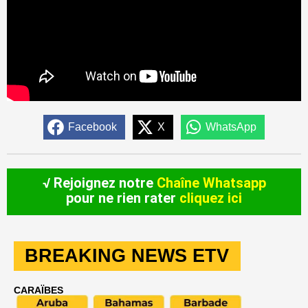
Facebook
X
WhatsApp
√ Rejoignez notre
Chaîne Whatsapp
pour ne rien rater
cliquez ici
BREAKING NEWS ETV
CARAÏBES