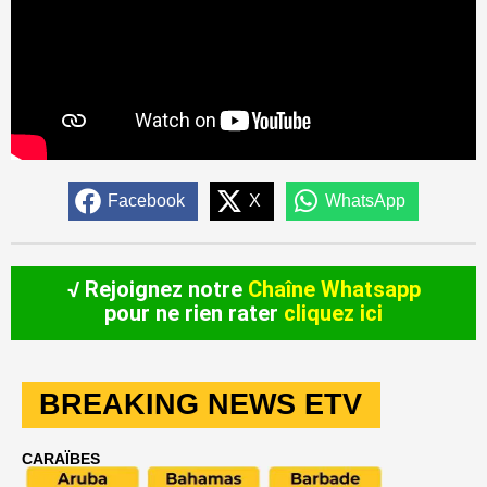
Facebook
X
WhatsApp
√ Rejoignez notre
Chaîne Whatsapp
pour ne rien rater
cliquez ici
BREAKING NEWS ETV
CARAÏBES