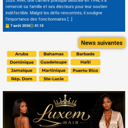
2026. Avec une carrière politique débutée en 1998, il a
remercié sa famille et ses électeurs pour leur soutien
indéfectible. Malgré les défis rencontrés, il souligne
l'importance des fonctionnaires […]
7 août 2026
01:10
News suivantes