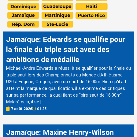
Jamaïque: Edwards se qualifie pour
la finale du triple saut avec des
ambitions de médaille
Michael-Andre Edwards a réussi à se qualifier pour la finale du
triple saut lors des Championnats du Monde d'Athlétisme
U20 à Eugene, Oregon, avec un saut de 16.00m. Bien qu'il ait
atteint la marque de qualification, il a exprimé des critiques
sur sa performance, la qualifiant de "pire saut de 16.00m".
Malgré cela, il se […]
7 août 2026
01:25
Jamaïque: Maxine Henry-Wilson