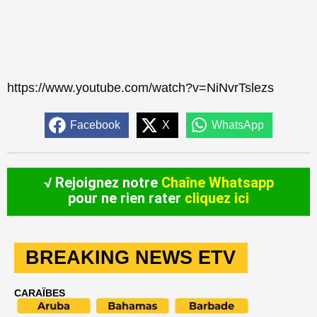
https://www.youtube.com/watch?v=NiNvrTslezs
Facebook
X
WhatsApp
√ Rejoignez notre
Chaîne Whatsapp
pour ne rien rater
cliquez ici
BREAKING NEWS ETV
CARAÏBES