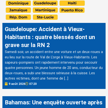
Guadeloupe: Accident à Vieux-
Habitants : quatre blessés dont un
grave sur la RN 2
Samedi soir, un accident entre une voiture et un deux-roues a
eu lieu sur la route de Val de L’orge à Vieux-Habitants. Les
sapeurs-pompiers ont rapidement intervenu pour secourir
quatre personnes. Un jeune homme de 20 ans, conducteur du
deux-roues, a subi une blessure sérieuse à la cuisse. Les
autres victimes, dont une femme de […]
9 août 2026
07:20
Bahamas: Une enquête ouverte après