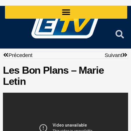
Aller
au
contenu
Précédent
Sui
Précedent
Suivant
Les Bon Plans – Marie
Letin