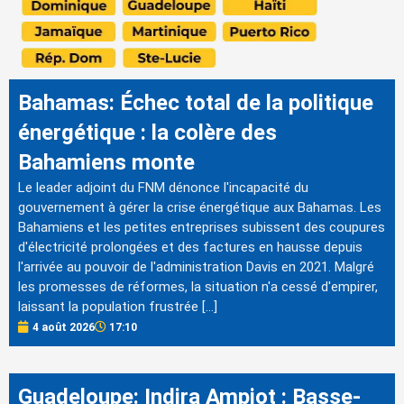
Bahamas: Échec total de la politique
énergétique : la colère des
Bahamiens monte
Le leader adjoint du FNM dénonce l'incapacité du
gouvernement à gérer la crise énergétique aux Bahamas. Les
Bahamiens et les petites entreprises subissent des coupures
d'électricité prolongées et des factures en hausse depuis
l'arrivée au pouvoir de l'administration Davis en 2021. Malgré
les promesses de réformes, la situation n'a cessé d'empirer,
laissant la population frustrée […]
4 août 2026
17:10
Guadeloupe: Indira Ampiot : Basse-