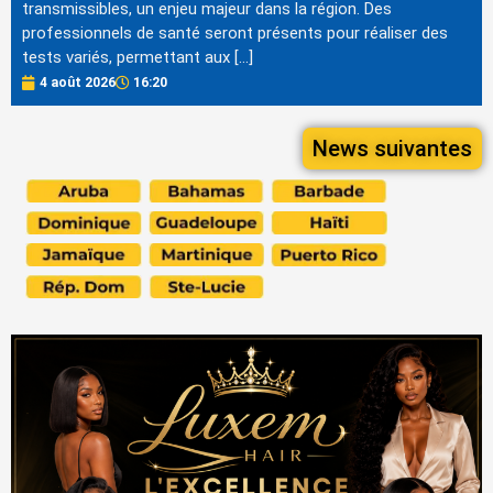
transmissibles, un enjeu majeur dans la région. Des
professionnels de santé seront présents pour réaliser des
tests variés, permettant aux […]
4 août 2026
16:20
News suivantes