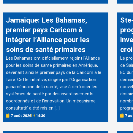
Jamaïque: Les Bahamas,
Ste-
premier pays Caricom à
pro
intégrer l’Alliance pour les
inv
soins de santé primaires
cro
Les Bahamas ont officiellement rejoint l'Alliance
Le pr
pour les soins de santé primaires en Amérique,
de Sai
devenant ainsi le premier pays de la Caricom à le
EC dur
faire. Cette initiative, dirigée par l'Organisation
dernie
panaméricaine de la santé, vise à renforcer les
nouvel
systèmes de santé par des investissements
dossie
coordonnés et de l'innovation. Un mécanisme
nombre
consultatif a été mis en […]
progr
7 août 2026
14:30
7 ao