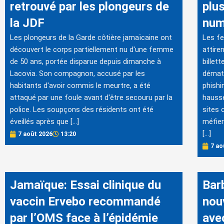
retrouvé par les plongeurs de
plu
la JDF
num
Les plongeurs de la Garde côtière jamaïcaine ont
Les fe
découvert le corps partiellement nu d'une femme
attire
de 50 ans, portée disparue depuis dimanche à
billet
Lacovia. Son compagnon, accusé par les
dématé
habitants d'avoir commis le meurtre, a été
phishi
attaqué par une foule avant d'être secouru par la
hausse
police. Les soupçons des résidents ont été
sites o
éveillés après que […]
méfier
[…]
7 août 2026
13:20
7 ao
Jamaïque: Essai clinique du
Bar
vaccin Ervebo recommandé
nou
par l’OMS face à l’épidémie
avec