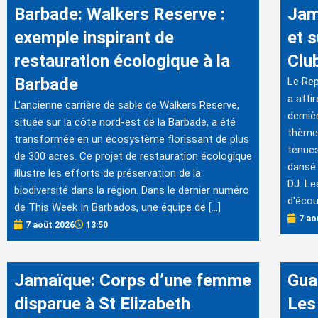
Barbade: Walkers Reserve :
Jam
exemple inspirant de
et 
restauration écologique à la
Clu
Barbade
Le Rep
a atti
L'ancienne carrière de sable de Walkers Reserve,
derniè
située sur la côte nord-est de la Barbade, a été
thème 
transformée en un écosystème florissant de plus
tenues
de 300 acres. Ce projet de restauration écologique
dansé 
illustre les efforts de préservation de la
DJ. Le
biodiversité dans la région. Dans le dernier numéro
d'écou
de This Week In Barbados, une équipe de […]
7 ao
7 août 2026
13:50
Jamaïque: Corps d’une femme
Gua
disparue à St Elizabeth
Les 