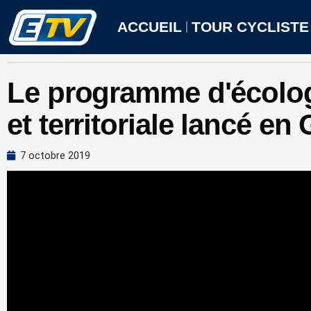
Aller
au
ACCUEIL
TOUR CYCLISTE
contenu
Le programme d'écologi
et territoriale lancé e
7 octobre 2019