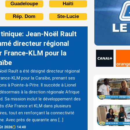
Guadeloupe
Haïti
Rép. Dom
Ste-Lucie
tinique: Jean-Noël Rault
mé directeur régional
ir France-KLM pour la
aïbe
oël Rault a été désigné directeur régional
France-KLM pour la Caraïbe, prenant ses
ons à Pointe-à-Pitre. Il succède à Lionel
 désormais à la direction régionale Afrique
d. Sa mission inclut le développement des
tés d'Air France et KLM dans plusieurs
oires, tout en renforçant la connectivité
ne. Avec près de quarante ans […]
ût 2026
14:40