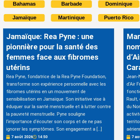
Bahamas
Barbade
Dominique
Jamaïque
Martinique
Puerto Rico
Jamaïque: Rea Pyne : une
Mar
pionnière pour la santé des
nom
femmes face aux fibromes
d’A
utérins
Car
Rea Pyne, fondatrice de la Rea Pyne Foundation,
Jean-N
transforme son expérience personnelle avec les
d'Air 
fibromes utérins en un mouvement de
foncti
sensibilisation en Jamaïque. Son initiative vise à
Rault,
éduquer sur la santé menstruelle et à lutter contre
du Nor
la pauvreté menstruelle. Pyne souligne
activi
l'importance d'écouter son corps et de ne pas
territ
ignorer les symptômes. Son engagement a […]
aérien
7 août 2026
14:50
7 ao