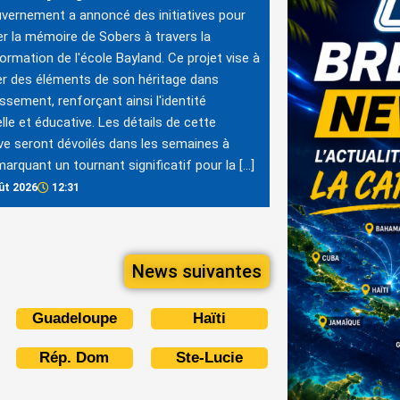
vernement a annoncé des initiatives pour
r la mémoire de Sobers à travers la
ormation de l'école Bayland. Ce projet vise à
er des éléments de son héritage dans
lissement, renforçant ainsi l'identité
elle et éducative. Les détails de cette
tive seront dévoilés dans les semaines à
 marquant un tournant significatif pour la […]
ût 2026
12:31
News suivantes
Guadeloupe
Haïti
Rép. Dom
Ste-Lucie