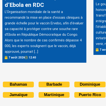
d’Ebola en RDC
Le gou
honore
L'Organisation mondiale de la santé a
transf
recommandé la mise en place d'essais cliniques à
intégr
grande échelle pour le vaccin Ervebo, afin d'évaluer
l'étab
sa capacité à protéger contre une souche rare
cultur
d'Ebola en République Démocratique du Congo.
initia
Alors que le nombre de cas confirmés dépasse 4
venir,
000, les experts soulignent que le vaccin, déjà
7 ao
approuvé, pourrait […]
7 août 2026
12:40
Bahamas
Barbade
Dominique
Jamaïque
Martinique
Puerto Rico