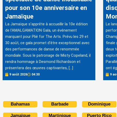
pour son 10e anniversaire en
dis
Jamaïque
Mon
La Jamaïque s'apprête à accueillir la 10e édition
Le lan
de l'AMALGAMATION Gala, un événement
perfo
marquant pour Plié for The Arts. Prévu les 29 et
Champ
30 août, ce gala promet d'être exceptionnel avec
finale
des performances de danse de renommée
deux t
mondiale. Sous le patronage de Misty Copeland, il
exploi
rendra hommage à Desmond Richardson et
Parall
présentera des œuvres captivantes, […]
ont ég
9 août 2026
04:30
9 ao
Bahamas
Barbade
Dominique
Jamaïque
Martinique
Puerto Rico