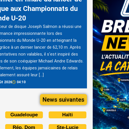
que aux Championnats du
de U-20
ceur de disque Joseph Salmon a réussi une
rmance impressionnante lors des
ionnats du Monde U-20 en atteignant la
 grâce à un dernier lancer de 62,10 m. Après
entatives non valables, il s'est inspiré des
ts de son coéquipier Michael Andre Edwards.
èlement, les équipes jamaïcaines de relais
alement assuré leur […]
ût 2026
04:10
News suivantes
Guadeloupe
Haïti
Rép. Dom
Ste-Lucie