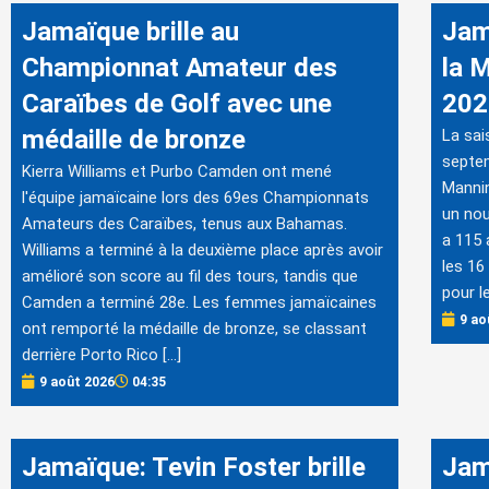
Jamaïque brille au
Jam
Championnat Amateur des
la 
Caraïbes de Golf avec une
202
médaille de bronze
La sai
septem
Kierra Williams et Purbo Camden ont mené
Manni
l'équipe jamaïcaine lors des 69es Championnats
un nou
Amateurs des Caraïbes, tenus aux Bahamas.
a 115 
Williams a terminé à la deuxième place après avoir
les 16
amélioré son score au fil des tours, tandis que
pour l
Camden a terminé 28e. Les femmes jamaïcaines
9 ao
ont remporté la médaille de bronze, se classant
derrière Porto Rico […]
9 août 2026
04:35
Jamaïque: Tevin Foster brille
Jam