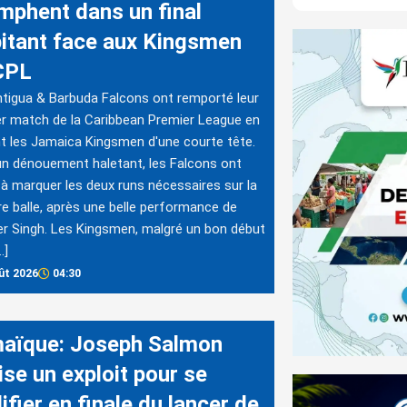
omphent dans un final
pitant face aux Kingsmen
CPL
tigua & Barbuda Falcons ont remporté leur
r match de la Caribbean Premier League en
t les Jamaica Kingsmen d'une courte tête.
n dénouement haletant, les Falcons ont
 à marquer les deux runs nécessaires sur la
re balle, après une belle performance de
er Singh. Les Kingsmen, malgré un bon début
…]
ût 2026
04:30
aïque: Joseph Salmon
ise un exploit pour se
ifier en finale du lancer de