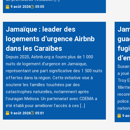
9 août 2026
05:05
Jamaïque : leader des
Jam
logements d’urgence Airbnb
gua
dans les Caraïbes
fug
d’e
Depuis 2020, Airbnb.org a fourni plus de 1 000
nuits de logement d'urgence en Jamaïque,
Susan 
représentant une part significative des 1 500 nuits
a joué
offertes dans la région. Cette initiative vise à
Troy E
soutenir les familles touchées par des
fillett
catastrophes naturelles, notamment après
reconn
l'ouragan Melissa. Un partenariat avec CDEMA a
police
été établi pour améliorer l'accès à ces […]
nation
9 août 2026
05:01
9 ao