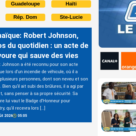
Guadeloupe
Haïti
Rép. Dom
Ste-Lucie
aïque: Robert Johnson,
os du quotidien : un acte de
voure qui sauve des vies
 Johnson a été reconnu pour son acte
ue lors d'un incendie de véhicule, où il a
plusieurs personnes, dont son neveu et son
 Bien qu'il ait subi des brûlures, il a agi par
ct, sans penser à sa propre sécurité. Sa
re lui vaut le Badge d'Honneur pour
ry, qu'il recevra lors […]
ût 2026
05:05