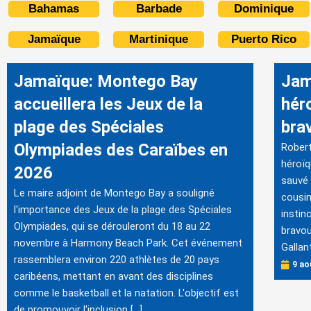
Bahamas
Barbade
Dominique
Jamaïque
Martinique
Puerto Rico
Jamaïque: Montego Bay
Jam
accueillera les Jeux de la
hér
plage des Spéciales
bra
Olympiades des Caraïbes en
Robert
héroïq
2026
sauvé 
Le maire adjoint de Montego Bay a souligné
cousin.
l'importance des Jeux de la plage des Spéciales
instin
Olympiades, qui se dérouleront du 18 au 22
bravou
novembre à Harmony Beach Park. Cet événement
Gallant
rassemblera environ 220 athlètes de 20 pays
9 ao
caribéens, mettant en avant des disciplines
comme le basketball et la natation. L'objectif est
de promouvoir l'inclusion […]