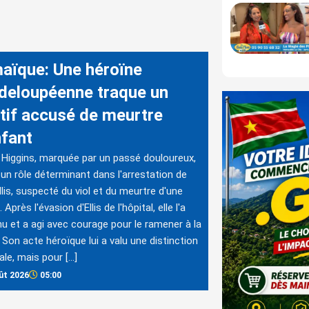
aïque: Une héroïne
deloupéenne traque un
itif accusé de meurtre
nfant
Higgins, marquée par un passé douloureux,
 un rôle déterminant dans l'arrestation de
llis, suspecté du viol et du meurtre d'une
e. Après l'évasion d'Ellis de l'hôpital, elle l'a
u et a agi avec courage pour le ramener à la
. Son acte héroïque lui a valu une distinction
ale, mais pour […]
ût 2026
05:00