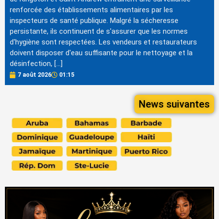
renforcée des établissements alimentaires par les
inspecteurs de santé publique. Malgré la sécheresse
persistante, ils continuent de s'assurer que les normes
d'hygiène sont respectées. Les vendeurs et restaurateurs
doivent disposer d'eau suffisante pour le nettoyage et la
désinfection, […]
7 août 2026
01:15
News suivantes