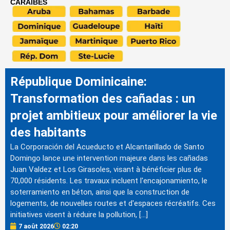
CARAÏBES
République Dominicaine:
Transformation des cañadas : un
projet ambitieux pour améliorer la vie
des habitants
La Corporación del Acueducto et Alcantarillado de Santo
Domingo lance une intervention majeure dans les cañadas
Juan Valdez et Los Girasoles, visant à bénéficier plus de
70,000 résidents. Les travaux incluent l'encajonamiento, le
soterramiento en béton, ainsi que la construction de
logements, de nouvelles routes et d'espaces récréatifs. Ces
initiatives visent à réduire la pollution, […]
7 août 2026
02:20