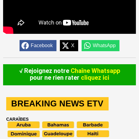
Facebook
X
WhatsApp
√ Rejoignez notre
Chaîne Whatsapp
pour ne rien rater
cliquez ici
BREAKING NEWS ETV
CARAÏBES