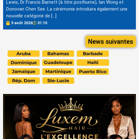
Lewis, Dr Francis Barnett (à titre posthume), Ian Wong et
Donovan Chen See. La cérémonie introduira également une
nouvelle catégorie de […]
9 août 2026
01:10
News suivantes