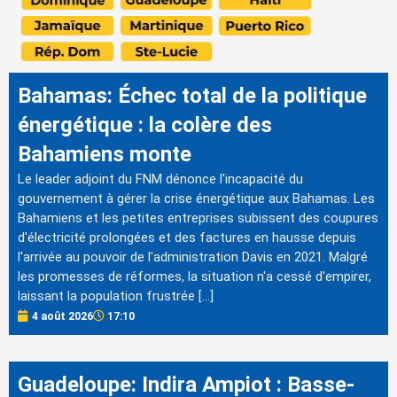
Bahamas: Échec total de la politique
énergétique : la colère des
Bahamiens monte
Le leader adjoint du FNM dénonce l'incapacité du
gouvernement à gérer la crise énergétique aux Bahamas. Les
Bahamiens et les petites entreprises subissent des coupures
d'électricité prolongées et des factures en hausse depuis
l'arrivée au pouvoir de l'administration Davis en 2021. Malgré
les promesses de réformes, la situation n'a cessé d'empirer,
laissant la population frustrée […]
4 août 2026
17:10
Guadeloupe: Indira Ampiot : Basse-