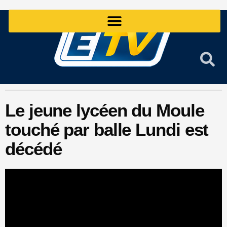
Aller
au
contenu
Le jeune lycéen du Moule
touché par balle Lundi est
décédé