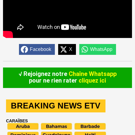
Facebook
X
WhatsApp
√ Rejoignez notre
Chaîne Whatsapp
pour ne rien rater
cliquez ici
BREAKING NEWS ETV
CARAÏBES