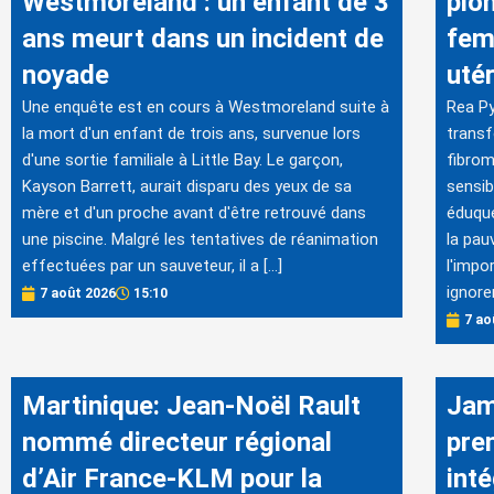
Westmoreland : un enfant de 3
pio
ans meurt dans un incident de
fem
noyade
uté
Une enquête est en cours à Westmoreland suite à
Rea Py
la mort d'un enfant de trois ans, survenue lors
transf
d'une sortie familiale à Little Bay. Le garçon,
fibro
Kayson Barrett, aurait disparu des yeux de sa
sensib
mère et d'un proche avant d'être retrouvé dans
éduque
une piscine. Malgré les tentatives de réanimation
la pau
effectuées par un sauveteur, il a […]
l'impo
ignore
7 août 2026
15:10
7 ao
Martinique: Jean-Noël Rault
Jam
nommé directeur régional
pre
d’Air France-KLM pour la
inté