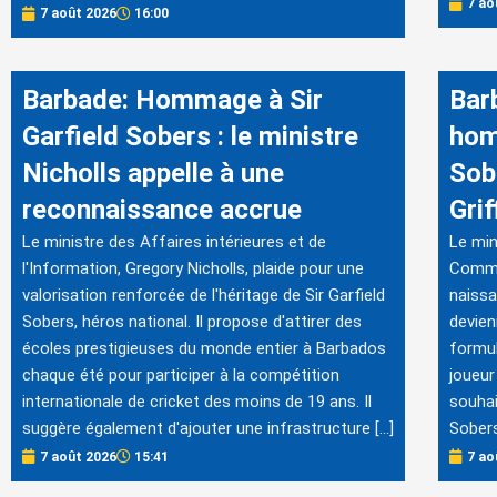
7 ao
7 août 2026
16:00
Barbade: Hommage à Sir
Barb
Garfield Sobers : le ministre
hom
Nicholls appelle à une
Sob
reconnaissance accrue
Grif
Le ministre des Affaires intérieures et de
Le min
l'Information, Gregory Nicholls, plaide pour une
Commun
valorisation renforcée de l'héritage de Sir Garfield
naissa
Sobers, héros national. Il propose d'attirer des
devien
écoles prestigieuses du monde entier à Barbados
formul
chaque été pour participer à la compétition
joueur
internationale de cricket des moins de 19 ans. Il
souhai
suggère également d'ajouter une infrastructure […]
Sobers
7 août 2026
15:41
7 ao