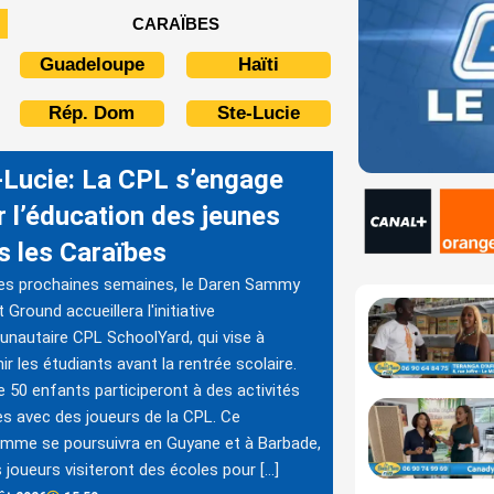
CARAÏBES
Guadeloupe
Haïti
Rép. Dom
Ste-Lucie
-Lucie: La CPL s’engage
r l’éducation des jeunes
s les Caraïbes
es prochaines semaines, le Daren Sammy
 Ground accueillera l'initiative
autaire CPL SchoolYard, qui vise à
ir les étudiants avant la rentrée scolaire.
e 50 enfants participeront à des activités
es avec des joueurs de la CPL. Ce
mme se poursuivra en Guyane et à Barbade,
 joueurs visiteront des écoles pour […]