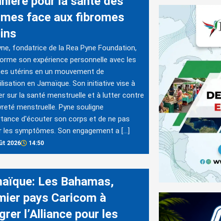
nnière pour la santé des
mes face aux fibromes
rins
ne, fondatrice de la Rea Pyne Foundation,
orme son expérience personnelle avec les
mes utérins en un mouvement de
ilisation en Jamaïque. Son initiative vise à
r sur la santé menstruelle et à lutter contre
vreté menstruelle. Pyne souligne
rtance d'écouter son corps et de ne pas
r les symptômes. Son engagement a […]
ût 2026
14:50
aïque: Les Bahamas,
mier pays Caricom à
grer l’Alliance pour les