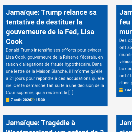
Jamaïque: Trump relance sa
Jam
tentative de destituer la
feu
gouverneure de la Fed, Lisa
mun
Cook
Des op
ont ab
Donald Trump intensifie ses efforts pour évincer
muniti
Lisa Cook, gouverneure de la Réserve fédérale, en
véhicu
raison d'allégations de fraude hypothécaire. Dans
box c
une lettre de la Maison Blanche, il l'informe qu'elle
ont ét
a 21 jours pour répondre à ces accusations qu'elle
d'une p
nie. Cette démarche fait suite à une décision de la
7 ao
Cour suprême, qui a restreint le […]
7 août 2026
15:30
Jamaïque: Tragédie à
Jam