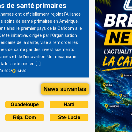
ns de santé primaires
hamas ont officiellement rejoint l'Alliance
es soins de santé primaires en Amérique,
nt ainsi le premier pays de la Caricom à le
Cette initiative, dirigée par l'Organisation
ricaine de la santé, vise à renforcer les
mes de santé par des investissements
nnés et de l'innovation. Un mécanisme
tatif a été mis en […]
ût 2026
14:30
News suivantes
Guadeloupe
Haïti
Rép. Dom
Ste-Lucie