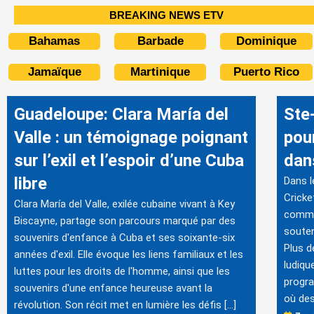
BREAKING NEWS ETV
Bahamas
Barbade
Dominique
Jamaïque
Martinique
Puerto Rico
Guadeloupe: Clara María del
Ste
Valle : un témoignage poignant
pou
sur l’exil et l’espoir d’une Cuba
dan
libre
Dans l
Cricket
Clara María del Valle, exilée cubaine vivant à Key
commun
Biscayne, partage son parcours marqué par des
souten
souvenirs d'enfance à Cuba et ses soixante-six
Plus d
années d'exil. Elle évoque les liens familiaux et les
ludiqu
luttes pour les droits de l'homme, ainsi que les
progra
souvenirs d'une enfance heureuse avant la
où des
révolution. Son récit met en lumière les défis […]