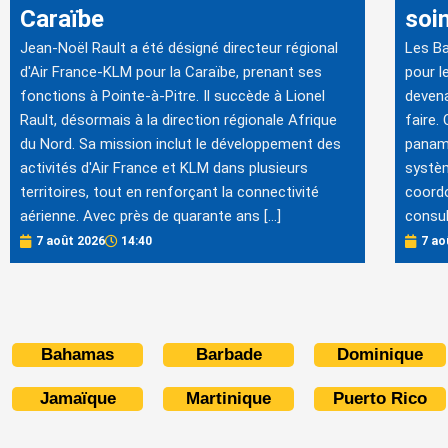
Caraïbe
soi
Jean-Noël Rault a été désigné directeur régional
Les Ba
d'Air France-KLM pour la Caraïbe, prenant ses
pour l
fonctions à Pointe-à-Pitre. Il succède à Lionel
devena
Rault, désormais à la direction régionale Afrique
faire. 
du Nord. Sa mission inclut le développement des
panamé
activités d'Air France et KLM dans plusieurs
systè
territoires, tout en renforçant la connectivité
coordo
aérienne. Avec près de quarante ans […]
consul
7 août 2026
14:40
7 ao
Bahamas
Barbade
Dominique
Jamaïque
Martinique
Puerto Rico